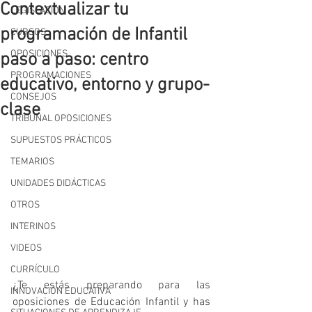
Contextualizar tu
LEGISLACIÓN
programación de Infantil
CURSOS
OPOSICIONES
paso a paso: centro
PROGRAMACIONES
educativo, entorno y grupo-
CONSEJOS
clase
TRIBUNAL OPOSICIONES
SUPUESTOS PRÁCTICOS
TEMARIOS
UNIDADES DIDÁCTICAS
OTROS
INTERINOS
VIDEOS
CURRÍCULO
¿Te estás preparando para las 
INNOVACIÓN EDUCATIVA
oposiciones de Educación Infantil y has 