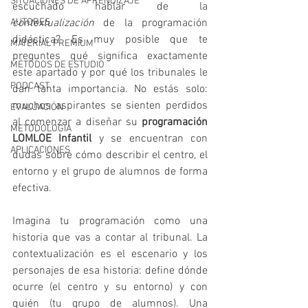
SITUACIONES DE APRENDIZAJE
escuchado hablar de la 
contextualización
 de la programación 
AUTORES
didáctica? Es muy posible que te 
MATERIAL PREMIUM
preguntes qué significa exactamente 
MÉTODOS DE ESTUDIO
este apartado y por qué los tribunales le 
PODCAST
dan tanta importancia. No estás solo: 
muchos aspirantes se sienten perdidos 
EVALUACIÓN
al comenzar a diseñar su 
programación 
METODOLOGIA
LOMLOE Infantil
 y se encuentran con 
APLICACIONES
dudas sobre cómo describir el centro, el 
entorno y el grupo de alumnos de forma 
efectiva.
Imagina tu programación como una 
historia que vas a contar al tribunal. La 
contextualización es el escenario y los 
personajes de esa historia: define dónde 
ocurre (el centro y su entorno) y con 
quién (tu grupo de alumnos). Una 