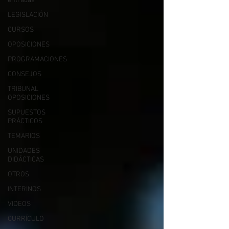
entradas
LEGISLACIÓN
CURSOS
OPOSICIONES
PROGRAMACIONES
CONSEJOS
TRIBUNAL
OPOSICIONES
SUPUESTOS
PRÁCTICOS
TEMARIOS
UNIDADES
DIDÁCTICAS
OTROS
INTERINOS
VIDEOS
CURRÍCULO