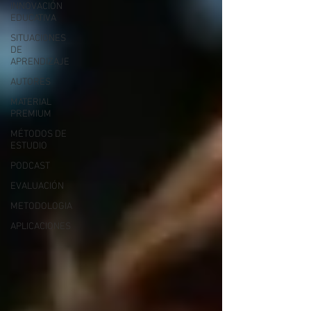
INNOVACIÓN
EDUCATIVA
SITUACIONES
DE
APRENDIZAJE
AUTORES
MATERIAL
PREMIUM
MÉTODOS DE
ESTUDIO
PODCAST
EVALUACIÓN
METODOLOGIA
APLICACIONES