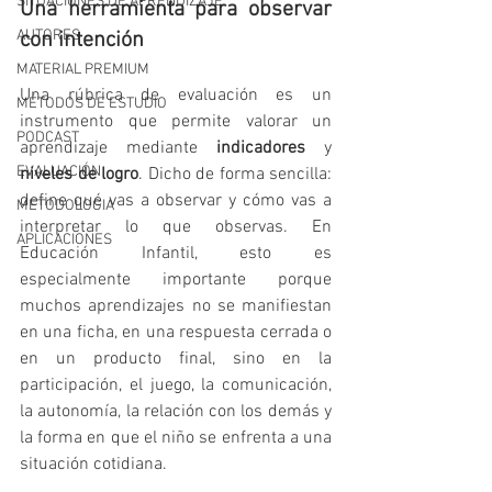
SITUACIONES DE APRENDIZAJE
Una herramienta para observar 
AUTORES
con intención
MATERIAL PREMIUM
Una rúbrica de evaluación es un 
MÉTODOS DE ESTUDIO
instrumento que permite valorar un 
PODCAST
aprendizaje mediante 
indicadores
 y 
EVALUACIÓN
niveles de logro
. Dicho de forma sencilla: 
define qué vas a observar y cómo vas a 
METODOLOGIA
interpretar lo que observas. En 
APLICACIONES
Educación Infantil, esto es 
especialmente importante porque 
muchos aprendizajes no se manifiestan 
en una ficha, en una respuesta cerrada o 
en un producto final, sino en la 
participación, el juego, la comunicación, 
la autonomía, la relación con los demás y 
la forma en que el niño se enfrenta a una 
situación cotidiana.