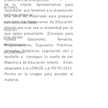
SITUACIONES DE APRENDIZAJE
de tu interés. Aprovechamos para 
AUTORES
recordarte  que tenemos a tu disposición 
MATERIAL PREMIUM
una serie de materiales para preparar 
con éxito las Oposiciones de Educación 
MÉTODOS DE ESTUDIO
Infantil sea cual sea la modalidad por la 
PODCAST
que optes presentarte  (Consejos para 
EVALUACIÓN
nuevos Opositores, Temarios,  
Programaciones, Supuestos Prácticos, 
METODOLOGIA
Unidades Didácticas, Legislación, etc) y  
APLICACIONES
ayudarte a  conseguir tu sueño de ser  
Maestro/a de Educación Infantil .  Están 
adaptados a la LOMLOE y al RD 95/2022. 
Pincha en la imagen para acceder al 
material.