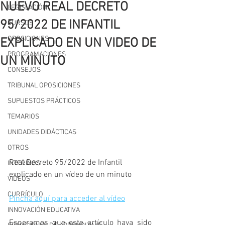
NUEVO REAL DECRETO
LEGISLACIÓN
95/2022 DE INFANTIL
CURSOS
OPOSICIONES
EXPLICADO EN UN VIDEO DE
PROGRAMACIONES
UN MINUTO
CONSEJOS
TRIBUNAL OPOSICIONES
SUPUESTOS PRÁCTICOS
TEMARIOS
UNIDADES DIDÁCTICAS
OTROS
Real Decreto 95/2022 de Infantil 
INTERINOS
explicado en un vídeo de un minuto
VIDEOS
CURRÍCULO
Pincha aquí para acceder al vídeo
INNOVACIÓN EDUCATIVA
Esperamos que este artículo haya sido 