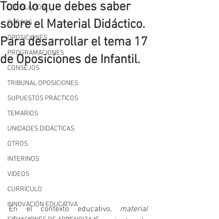
Todo lo que debes saber
LEGISLACIÓN
sobre el Material Didáctico.
CURSOS
OPOSICIONES
Para desarrollar el tema 17
PROGRAMACIONES
de Oposiciones de Infantil.
CONSEJOS
TRIBUNAL OPOSICIONES
SUPUESTOS PRÁCTICOS
TEMARIOS
UNIDADES DIDÁCTICAS
OTROS
INTERINOS
VIDEOS
CURRÍCULO
INNOVACIÓN EDUCATIVA
En el contexto educativo, 
material 