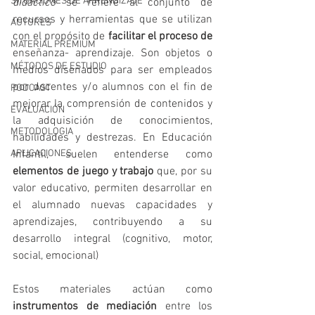
SITUACIONES DE APRENDIZAJE
didáctico
 se refiere al conjunto de 
recursos y herramientas que se utilizan 
AUTORES
con el propósito de 
facilitar el proceso de 
MATERIAL PREMIUM
enseñanza- aprendizaje. Son objetos o 
MÉTODOS DE ESTUDIO
medios diseñados para ser empleados 
por docentes y/o alumnos con el fin de 
PODCAST
mejorar la comprensión de contenidos y 
EVALUACIÓN
la adquisición de conocimientos, 
METODOLOGIA
habilidades y destrezas. En Educación 
APLICACIONES
Infantil, suelen entenderse como 
elementos de juego y trabajo
 que, por su 
valor educativo, permiten desarrollar en 
el alumnado nuevas capacidades y 
aprendizajes, contribuyendo a su 
desarrollo integral (cognitivo, motor, 
social, emocional)
Estos materiales actúan como 
instrumentos de mediación
 entre los 