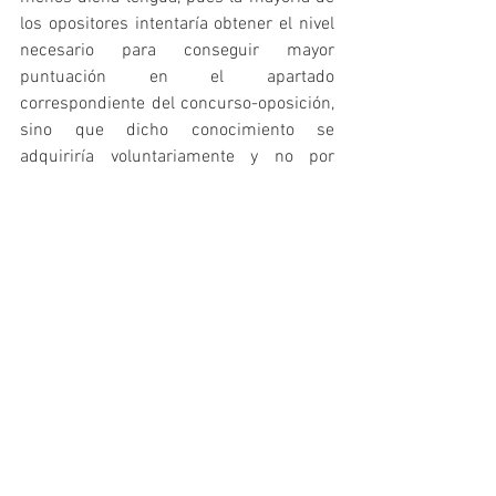
los opositores intentaría obtener el nivel 
necesario para conseguir mayor 
puntuación en el apartado 
correspondiente del concurso-oposición, 
sino que dicho conocimiento se 
adquiriría voluntariamente y no por 
imposición, lo que provoca actualmente 
el rechazo en amplios sectores de la 
población española, sean de otra 
Comunidad, sean de la misma, pero de 
zonas donde no se habla dicha lengua.
Esperamos que este artículo te haya sido 
de utilidad y si nos permites te 
recomendamos nuestros materiales de 
Oposiciones. Si estás opositando  a 
maestr@ de Infantil, te ofrecemos un 
material de primera calidad, actualizado a 