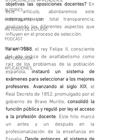
SITUACIONES DE APRENDIZAJE
objetivas las oposiciones docentes? 
En 
AUTORES
este artículo, abordaremos este 
interrogante con total transparencia, 
MATERIAL PREMIUM
analizando los diferentes aspectos que 
MÉTODOS DE ESTUDIO
influyen en el proceso de selección. 
PODCAST
EVALUACIÓN
Ya en 1588
, el rey Felipe II, consciente 
del alto índice de analfabetismo como 
METODOLOGIA
raíz de los problemas de la población 
APLICACIONES
española, 
instauró un sistema de 
exámenes para seleccionar a los mejores 
profesores
. 
Avanzando al siglo XIX
, el 
Real Decreto de 1852, promulgado por el 
gobierno de Bravo Murillo, 
consolidó la 
función pública y reguló por ley el acceso 
a la profesión docente
. Este hito marcó 
un antes y un después en la 
profesionalización de la enseñanza en 
España. 
Desde entonces, el sistema de 