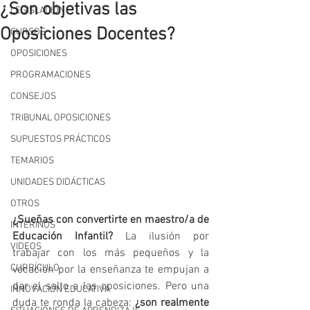
¿Son objetivas las
LEGISLACIÓN
Oposiciones Docentes?
CURSOS
OPOSICIONES
PROGRAMACIONES
CONSEJOS
TRIBUNAL OPOSICIONES
SUPUESTOS PRÁCTICOS
TEMARIOS
UNIDADES DIDÁCTICAS
OTROS
¿Sueñas con convertirte en maestro/a de 
INTERINOS
Educación Infantil?
 La ilusión por 
VIDEOS
trabajar con los más pequeños y la 
CURRÍCULO
vocación por la enseñanza te empujan a 
dar el salto a las oposiciones. Pero una 
INNOVACIÓN EDUCATIVA
duda te ronda la cabeza: 
¿son realmente 