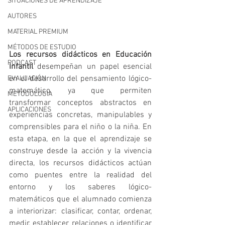
SITUACIONES DE APRENDIZAJE
AUTORES
MATERIAL PREMIUM
MÉTODOS DE ESTUDIO
Los recursos didácticos en Educación 
PODCAST
Infantil 
desempeñan un papel esencial 
en el desarrollo del pensamiento lógico-
EVALUACIÓN
matemático, ya que permiten 
METODOLOGIA
transformar conceptos abstractos en 
APLICACIONES
experiencias concretas, manipulables y 
comprensibles para el niño o la niña. En 
esta etapa, en la que el aprendizaje se 
construye desde la acción y la vivencia 
directa, los recursos didácticos actúan 
como puentes entre la realidad del 
entorno y los saberes lógico-
matemáticos que el alumnado comienza 
a interiorizar: clasificar, contar, ordenar, 
medir, establecer relaciones o identificar 