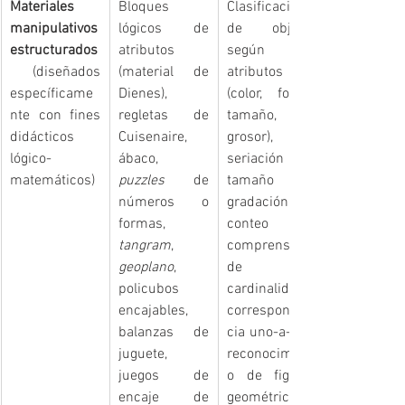
Materiales 
Bloques 
Clasificación 
manipulativos 
lógicos de 
de objetos 
estructurados
atributos 
según 
 (diseñados 
(material de 
atributos 
específicame
Dienes), 
(color, forma, 
nte con fines 
regletas de 
tamaño, 
didácticos 
Cuisenaire, 
grosor), 
lógico-
ábaco, 
seriación por 
matemáticos)
puzzles
 de 
tamaño o 
números o 
gradación, 
formas, 
conteo y 
tangram
, 
comprensión 
geoplano
, 
de la 
policubos 
cardinalidad, 
encajables, 
corresponden
balanzas de 
cia uno-a-uno, 
juguete, 
reconocimient
juegos de 
o de figuras 
encaje de 
geométricas 