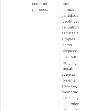
construir 
puntos, 
patrones.
comparar 
cantidades), 
identificación 
de patrones y 
estrategias 
simples 
(como 
bloquear al 
adversario en 
un juego de 
mesa), 
además de 
fomentar la 
atención, la 
memoria 
visual y el 
seguimiento 