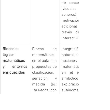
de conceptos 
(visuales y 
sonoros) y 
motivación 
adicional a 
través de la 
interactividad.
Rincones 
Rincón de 
Integración 
lógico-
matemáticas 
natural de las 
matemáticos 
en el aula con 
nociones 
y entornos 
propuestas de 
matemáticas 
enriquecidos
clasificación, 
en el juego 
seriación y 
simbólico y la 
medida (ej.: 
exploración 
“la tienda”
 con 
autónoma. 
balanza, 
Aplicación de 
envases y 
conceptos a 
cajas para 
situaciones de 