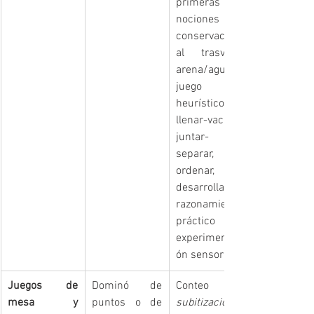
primeras 
nociones de 
conservación 
al trasvasar 
arena/agua; 
juego 
heurístico de 
llenar-vaciar, 
juntar-
separar, 
ordenar, que 
desarrolla el 
razonamiento 
práctico y la 
experimentaci
ón sensorial.
Juegos de 
Dominó de 
mesa y 
puntos o de 
subitización