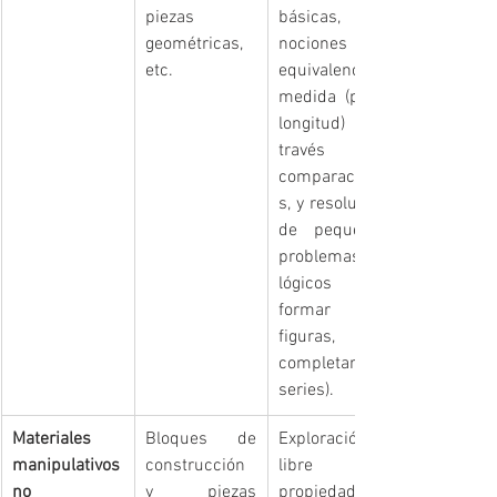
piezas 
básicas, 
geométricas, 
nociones de 
etc.
equivalencia y 
medida (peso, 
longitud) a 
través de 
comparacione
s, y resolución 
de pequeños 
problemas 
lógicos (ej. 
formar 
figuras, 
completar 
series).
Materiales 
Bloques de 
Exploración 
manipulativos 
construcción 
libre de 
no 
y piezas 
propiedades 