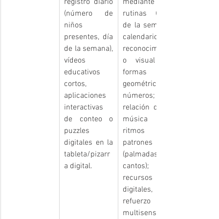
registro diario 
mediante 
(número de 
rutinas (días 
niños 
de la semana, 
presentes, día 
calendario); 
de la semana), 
reconocimient
vídeos 
o visual de 
educativos 
formas 
cortos, 
geométricas y 
aplicaciones 
números; 
interactivas 
relación de la 
de conteo o 
música y 
puzzles 
ritmos con 
digitales en la 
patrones 
tableta/pizarr
(palmadas, 
a digital.
cantos); en 
recursos 
digitales, 
refuerzo 
multisensorial 