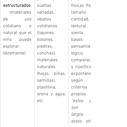
estructurados
sueltas 
físicas (forma, 
 (materiales 
variadas, 
tamaño, 
de uso 
objetos 
cantidad, 
cotidiano o 
cotidianos 
textura) que 
natural que el 
(tapones, 
sienta las 
niño puede 
botones, 
bases del 
explorar 
piedras, 
pensamiento 
libremente)
conchas), 
lógico; 
materiales 
comparación 
naturales 
y clasificación 
(hojas, piñas, 
espontánea 
semillas), 
según 
plastilina, 
criterios 
arena y agua, 
etc.
“estos palos 
son más 
largos que 
estos otros”