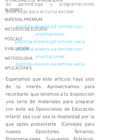
SITUACIONES DE APRENDIZAJE
de aprendizaje y programaciones 
AUTORES
didácticas para el curso escolar
MATERIAL PREMIUM
plantilla-diseno-pd-lomloe-con-
MÉTODOS DE ESTUDIO
orientaciones
PODCAST
plantilla-diseno-pd-lomloe-vacia
EVALUACIÓN
plantilla-diseno-sa-lomloe-con-
orientaciones
METODOLOGIA
plantilla-diseno-sa-lomloe-vacia
APLICACIONES
Esperamos que este artículo haya sido 
de tu interés. Aprovechamos para 
recordarte  que tenemos a tu disposición 
una serie de materiales para preparar 
con éxito las Oposiciones de Educación 
Infantil sea cual sea la modalidad por la 
que optes presentarte  (Consejos para 
nuevos Opositores, Temarios,  
Programaciones, Supuestos Prácticos, 