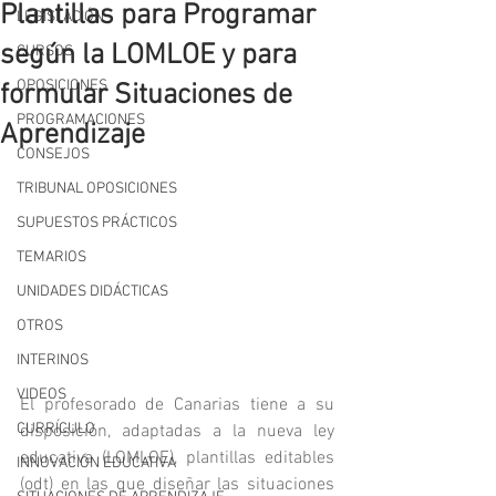
Plantillas para Programar
LEGISLACIÓN
según la LOMLOE y para
CURSOS
OPOSICIONES
formular Situaciones de
PROGRAMACIONES
Aprendizaje
CONSEJOS
TRIBUNAL OPOSICIONES
SUPUESTOS PRÁCTICOS
TEMARIOS
UNIDADES DIDÁCTICAS
OTROS
INTERINOS
VIDEOS
El profesorado de Canarias tiene a su 
CURRÍCULO
disposición, adaptadas a la nueva ley 
educativa (LOMLOE), plantillas editables 
INNOVACIÓN EDUCATIVA
(odt) en las que diseñar las situaciones 