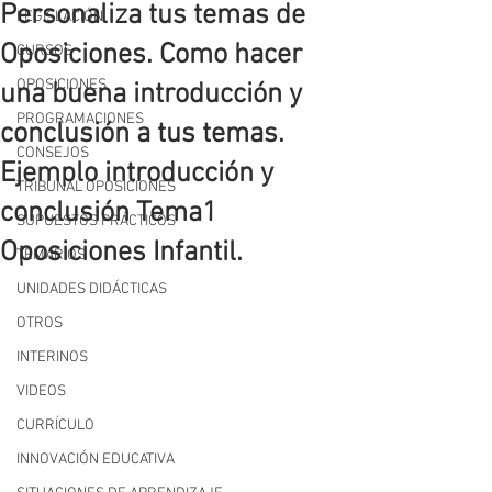
Personaliza tus temas de
LEGISLACIÓN
Oposiciones. Como hacer
CURSOS
OPOSICIONES
una buena introducción y
PROGRAMACIONES
conclusión a tus temas.
CONSEJOS
Ejemplo introducción y
TRIBUNAL OPOSICIONES
conclusión Tema1
SUPUESTOS PRÁCTICOS
Oposiciones Infantil.
TEMARIOS
UNIDADES DIDÁCTICAS
OTROS
INTERINOS
VIDEOS
CURRÍCULO
INNOVACIÓN EDUCATIVA