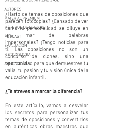
SITUACIONES DE APRENDIZAJE
AUTORES
¿Harto de temas de oposiciones que 
MATERIAL PREMIUM
parecen fotocopias? ¿Cansado de ver 
MÉTODOS DE ESTUDIO
cómo tu personalidad se diluye en 
un mar de palabras 
PODCAST
impersonales? ¡Tengo noticias para 
EVALUACIÓN
ti! Las oposiciones no son un 
METODOLOGIA
concurso de clones, sino una 
oportunidad para que demuestres tu 
APLICACIONES
valía, tu pasión y tu visión única de la 
educación infantil.
¿Te atreves a marcar la diferencia?
En este artículo, vamos a desvelar 
los secretos para personalizar tus 
temas de oposiciones y convertirlos 
en auténticas obras maestras que 