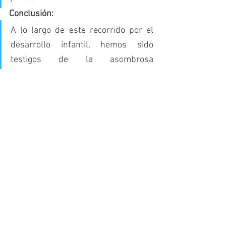
Conclusión:
A lo largo de este recorrido por el 
desarrollo infantil, hemos sido 
testigos de la asombrosa 
transformación que experimentan 
los niños y niñas en sus primeros 
seis años de vida. Desde los 
primeros balbuceos hasta las 
primeras frases, desde los gateos 
hasta los primeros pasos, cada logro 
es un testimonio de su increíble 
capacidad de aprender y crecer.
Como educadores, tenemos el 
privilegio y la responsabilidad de 