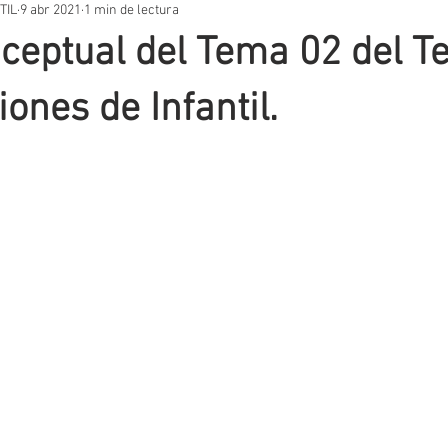
TIL
9 abr 2021
1 min de lectura
STOS PRÁCTICOS
TEMARIOS
UNIDADES DIDÁCTICAS
OT
eptual del Tema 02 del T
VACIÓN EDUCATIVA
SITUACIONES DE APRENDIZAJE
AUTORES
ones de Infantil.
T
EVALUACIÓN
METODOLOGIA
APLICACIONES