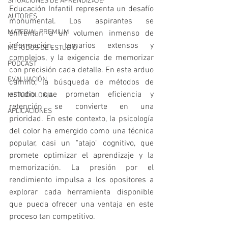
SITUACIONES DE APRENDIZAJE
Educación Infantil representa un desafío 
AUTORES
monumental. Los aspirantes se 
MATERIAL PREMIUM
enfrentan a un volumen inmenso de 
información, temarios extensos y 
MÉTODOS DE ESTUDIO
complejos, y la exigencia de memorizar 
PODCAST
con precisión cada detalle. En este arduo 
EVALUACIÓN
camino, la búsqueda de métodos de 
estudio que prometan eficiencia y 
METODOLOGIA
retención se convierte en una 
APLICACIONES
prioridad. En este contexto, la psicología 
del color ha emergido como una técnica 
popular, casi un "atajo" cognitivo, que 
promete optimizar el aprendizaje y la 
memorización. La presión por el 
rendimiento impulsa a los opositores a 
explorar cada herramienta disponible 
que pueda ofrecer una ventaja en este 
proceso tan competitivo.