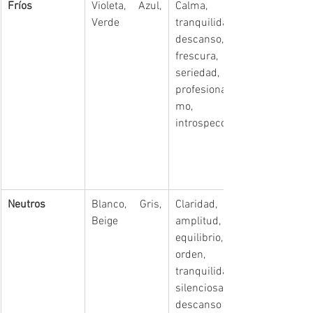
Fríos
Violeta, Azul, 
Calma, 
Verde
tranquilidad, 
descanso, 
frescura, paz, 
seriedad, 
profesionalis
mo, 
introspección
Neutros
Blanco, Gris, 
Claridad, 
Beige
amplitud, 
equilibrio, 
orden, 
tranquilidad 
silenciosa, 
descanso