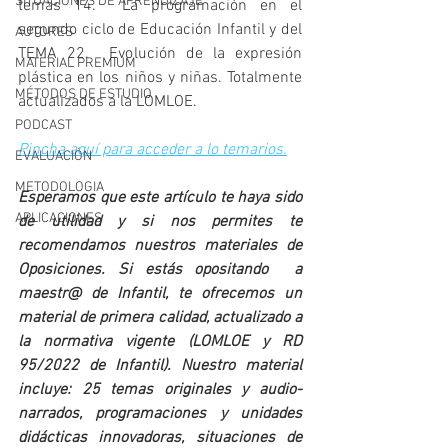
SITUACIONES DE APRENDIZAJE
temas 14.  La programación en el 
segundo ciclo de Educación Infantil y del 
AUTORES
TEMA 22.  Evolución de la expresión 
MATERIAL PREMIUM
plástica en los niños y niñas. Totalmente 
MÉTODOS DE ESTUDIO
actualizados a la LOMLOE.
PODCAST
Pincha aquí para acceder a lo temarios.
EVALUACIÓN
METODOLOGIA
Esperamos que este artículo te haya sido 
APLICACIONES
de utilidad y si nos permites te 
recomendamos nuestros materiales de 
Oposiciones. Si estás opositando  a 
maestr@ de Infantil, te ofrecemos un 
material de primera calidad, actualizado a 
la normativa vigente (LOMLOE y RD 
95/2022 de Infantil). Nuestro material 
incluye: 25 temas originales y audio-
narrados, programaciones y unidades 
didácticas innovadoras, situaciones de 