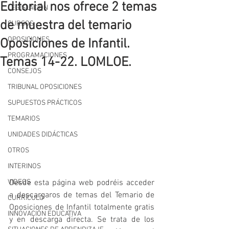
Editorial nos ofrece 2 temas
LEGISLACIÓN
de muestra del temario
CURSOS
OPOSICIONES
Oposiciones de Infantil.
PROGRAMACIONES
Temas 14-22. LOMLOE.
CONSEJOS
TRIBUNAL OPOSICIONES
SUPUESTOS PRÁCTICOS
TEMARIOS
UNIDADES DIDÁCTICAS
OTROS
INTERINOS
VIDEOS
Desde esta página web podréis acceder 
a descargaros de temas del Temario de 
CURRÍCULO
Oposiciones de Infantil totalmente gratis 
INNOVACIÓN EDUCATIVA
y en descarga directa. Se trata de los 