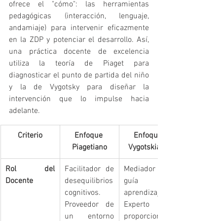
ofrece el "cómo": las herramientas 
pedagógicas (interacción, lenguaje, 
andamiaje) para intervenir eficazmente 
en la ZDP y potenciar el desarrollo. Así, 
una práctica docente de excelencia 
utiliza la teoría de Piaget para 
diagnosticar el punto de partida del niño 
y la de Vygotsky para diseñar la 
intervención que lo impulse hacia 
adelante.
Criterio
Enfoque 
Enfoque 
Piagetiano
Vygotskiano
Rol del 
Facilitador de 
Mediador y 
Docente
desequilibrios 
guía del 
cognitivos. 
aprendizaje. 
Proveedor de 
Experto que 
un entorno 
proporciona 