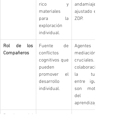
rico y 
andamiaje 
materiales 
ajustado en la 
para la 
ZDP.
exploración 
individual.
Rol de los 
Fuente de 
Agentes de 
Compañeros
conflictos 
mediación 
cognitivos que 
cruciales. La 
pueden 
colaboración y 
promover el 
la tutoría 
desarrollo 
entre iguales 
individual.
son motores 
del 
aprendizaje.
Papel del 
Subordinado 
Herramienta 
Lenguaje
al 
central del 
pensamiento. 
pensamiento. 