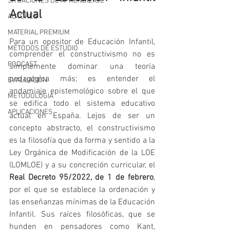
SITUACIONES DE APRENDIZAJE
Actual
AUTORES
MATERIAL PREMIUM
Para un opositor de Educación Infantil, 
MÉTODOS DE ESTUDIO
comprender el constructivismo no es 
PODCAST
simplemente dominar una teoría 
pedagógica más; es entender el 
EVALUACIÓN
andamiaje epistemológico sobre el que 
METODOLOGIA
se edifica todo el sistema educativo 
APLICACIONES
actual en España. Lejos de ser un 
concepto abstracto, el constructivismo 
es la filosofía que da forma y sentido a la 
Ley Orgánica de Modificación de la LOE 
(LOMLOE) y a su concreción curricular, el 
Real Decreto 95/2022, de 1 de febrero
, 
por el que se establece la ordenación y 
las enseñanzas mínimas de la Educación 
Infantil. Sus raíces filosóficas, que se 
hunden en pensadores como Kant, 