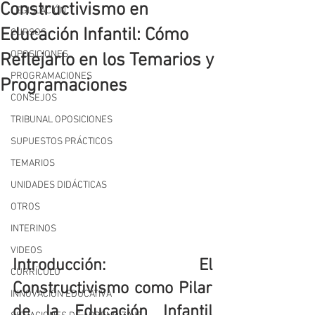
Constructivismo en
LEGISLACIÓN
Educación Infantil: Cómo
CURSOS
OPOSICIONES
Reflejarlo en los Temarios y
PROGRAMACIONES
Programaciones
CONSEJOS
TRIBUNAL OPOSICIONES
SUPUESTOS PRÁCTICOS
TEMARIOS
UNIDADES DIDÁCTICAS
OTROS
INTERINOS
VIDEOS
Introducción: El 
CURRÍCULO
Constructivismo como Pilar 
INNOVACIÓN EDUCATIVA
de la Educación Infantil 