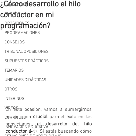
¿Cómo desarrollo el hilo
LEGISLACIÓN
conductor en mi
CURSOS
OPOSICIONES
programación?
PROGRAMACIONES
CONSEJOS
TRIBUNAL OPOSICIONES
SUPUESTOS PRÁCTICOS
TEMARIOS
UNIDADES DIDÁCTICAS
OTROS
INTERINOS
VIDEOS
En esta ocasión, vamos a sumergirnos 
en un tema 
crucial
 para el éxito en las 
CURRÍCULO
oposiciones: 
el desarrollo del hilo 
INNOVACIÓN EDUCATIVA
conductor
 📝✨. Si estás buscando cómo 