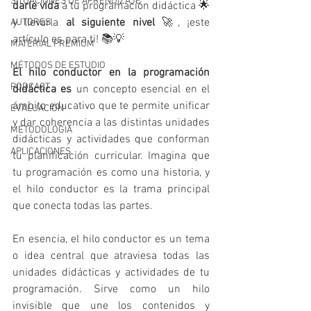
SITUACIONES DE APRENDIZAJE
darle vida
 a tu programación didáctica 🌟 
y llevarla 
al siguiente nivel
 🚀, ¡este 
AUTORES
artículo es para ti! 📚💡
MATERIAL PREMIUM
MÉTODOS DE ESTUDIO
El hilo conductor en la programación 
PODCAST
didáctica es
 un concepto esencial en el 
ámbito educativo que te permite unificar 
EVALUACIÓN
y dar coherencia a las distintas unidades 
METODOLOGIA
didácticas y actividades que conforman 
APLICACIONES
tu planificación curricular. Imagina que 
tu programación es como una historia, y 
el hilo conductor es la trama principal 
que conecta todas las partes.
En esencia, el hilo conductor es un tema 
o idea central que atraviesa todas las 
unidades didácticas y actividades de tu 
programación. Sirve como un hilo 
invisible que une los contenidos y 