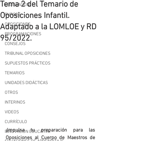
Tema 2 del Temario de
LEGISLACIÓN
Oposiciones Infantil.
CURSOS
OPOSICIONES
Adaptado a la LOMLOE y RD
PROGRAMACIONES
95/2022.
CONSEJOS
TRIBUNAL OPOSICIONES
SUPUESTOS PRÁCTICOS
TEMARIOS
UNIDADES DIDÁCTICAS
OTROS
INTERINOS
VIDEOS
CURRÍCULO
¡Impulsa tu preparación para las 
INNOVACIÓN EDUCATIVA
Oposiciones al Cuerpo de Maestros de 