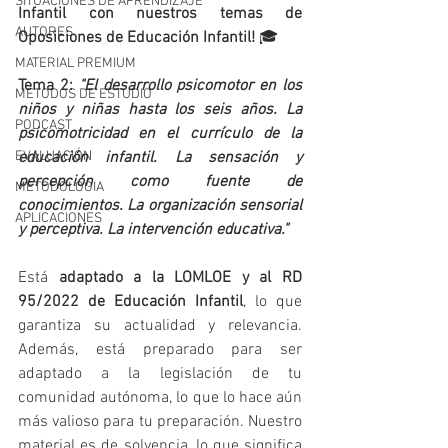
SITUACIONES DE APRENDIZAJE
Infantil con nuestros temas de 
AUTORES
Oposiciones de Educación Infantil!
🎓
MATERIAL PREMIUM
Tema 2: 
"
El desarrollo psicomotor en los 
MÉTODOS DE ESTUDIO
niños y niñas hasta los seis años. La 
PODCAST
psicomotricidad en el currículo de la 
educación infantil. La sensación y 
EVALUACIÓN
percepción como fuente de 
METODOLOGIA
conocimientos. La organización sensorial 
APLICACIONES
y perceptiva. La intervención educativa."
Está 
adaptado a la LOMLOE y al RD 
95/2022 de Educación Infantil
, lo que 
garantiza su actualidad y relevancia. 
Además, está preparado para ser 
adaptado a la legislación de tu 
comunidad autónoma, lo que lo hace aún 
más valioso para tu preparación. Nuestro 
material es de solvencia, lo que significa 