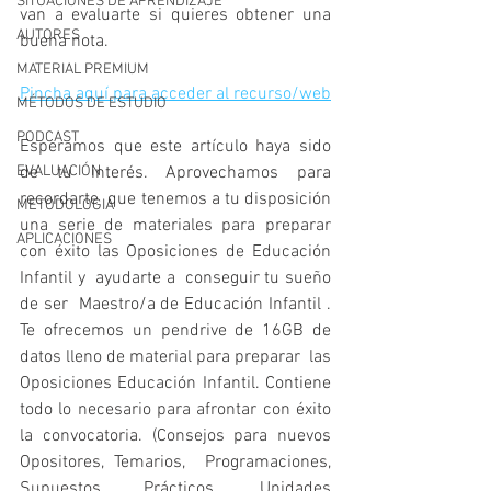
SITUACIONES DE APRENDIZAJE
van a evaluarte si quieres obtener una 
AUTORES
buena nota.
MATERIAL PREMIUM
Pincha aquí para acceder al recurso/web
MÉTODOS DE ESTUDIO
PODCAST
Esperamos que este artículo haya sido 
EVALUACIÓN
de tu interés. Aprovechamos para 
recordarte  que tenemos a tu disposición 
METODOLOGIA
una serie de materiales para preparar 
APLICACIONES
con éxito las Oposiciones de Educación 
Infantil y  ayudarte a  conseguir tu sueño 
de ser  Maestro/a de Educación Infantil . 
Te ofrecemos un pendrive de 16GB de 
datos lleno de material para preparar  las  
Oposiciones Educación Infantil. Contiene 
todo lo necesario para afrontar con éxito 
la convocatoria. (Consejos para nuevos 
Opositores, Temarios,  Programaciones, 
Supuestos Prácticos, Unidades 