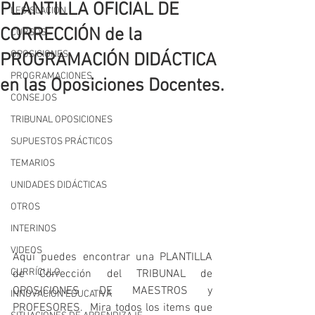
PLANTILLA OFICIAL DE
LEGISLACIÓN
CORRECCIÓN de la
CURSOS
OPOSICIONES
PROGRAMACIÓN DIDÁCTICA
PROGRAMACIONES
en las Oposiciones Docentes.
CONSEJOS
TRIBUNAL OPOSICIONES
SUPUESTOS PRÁCTICOS
TEMARIOS
UNIDADES DIDÁCTICAS
OTROS
INTERINOS
VIDEOS
Aquí puedes encontrar una PLANTILLA 
CURRÍCULO
de Corrección del TRIBUNAL de 
OPOSICIONES DE MAESTROS y 
INNOVACIÓN EDUCATIVA
PROFESORES.  Mira todos los items que 