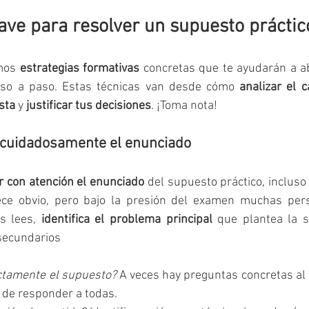
lave para resolver un supuesto práctic
mos 
estrategias formativas
 concretas que te ayudarán a ab
aso a paso. Estas técnicas van desde cómo 
analizar el 
sta
 y 
justificar tus decisiones
. ¡Toma nota!
r cuidadosamente el enunciado
r con atención el enunciado
 del supuesto práctico, incluso
ece obvio, pero bajo la presión del examen muchas pers
s lees, 
identifica el problema principal
 que plantea la s
secundarios 
ctamente el supuesto?
 A veces hay preguntas concretas al f
e de responder a todas.