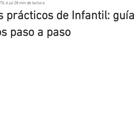
TIL
6 jul
28 min de lectura
STOS PRÁCTICOS
TEMARIOS
UNIDADES DIDÁCTICAS
OT
 prácticos de Infantil: guí
VACIÓN EDUCATIVA
SITUACIONES DE APRENDIZAJE
AUTORES
os paso a paso
T
EVALUACIÓN
METODOLOGIA
APLICACIONES