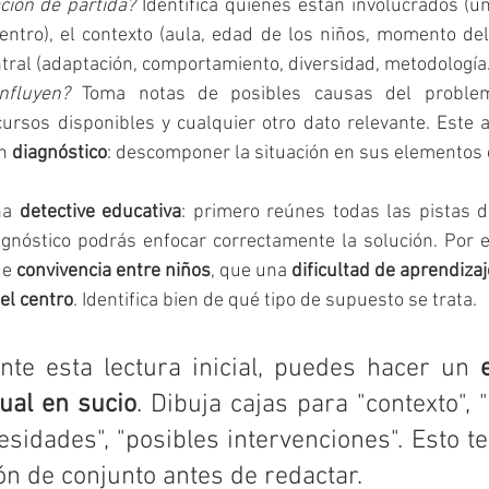
ación de partida?
 Identifica quiénes están involucrados (un
centro), el contexto (aula, edad de los niños, momento del c
tral (adaptación, comportamiento, diversidad, metodología..
nfluyen?
 Toma notas de posibles causas del problem
cursos disponibles y cualquier otro dato relevante. Este aná
n 
diagnóstico
: descomponer la situación en sus elementos 
na 
detective educativa
: primero reúnes todas las pistas de
gnóstico podrás enfocar correctamente la solución. Por ej
e 
convivencia entre niños
, que una 
dificultad de aprendizaj
el centro
. Identifica bien de qué tipo de supuesto se trata.
nte esta lectura inicial, puedes hacer un 
ual en sucio
. Dibuja cajas para "contexto", 
esidades", "posibles intervenciones". Esto te
ón de conjunto antes de redactar.