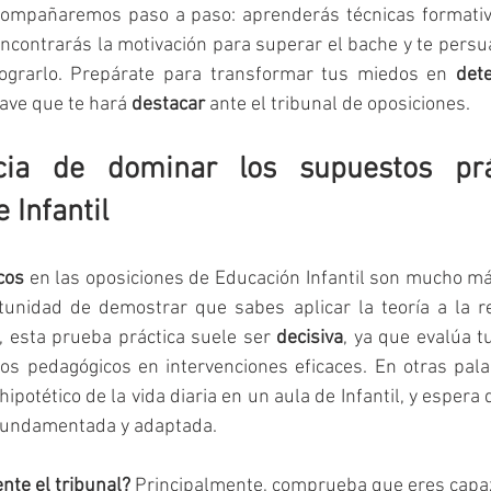
acompañaremos paso a paso: aprenderás técnicas formativ
ograrlo. Prepárate para transformar tus miedos en 
det
ave que te hará 
destacar
 ante el tribunal de oposiciones.
cia de dominar los supuestos prá
 Infantil
cos
 en las oposiciones de Educación Infantil son mucho má
rtunidad de demostrar que sabes aplicar la teoría a la re
, esta prueba práctica suele ser 
decisiva
, ya que evalúa t
os pedagógicos en intervenciones eficaces. En otras palab
ipotético de la vida diaria en un aula de Infantil, y espera
fundamentada y adaptada.
nte el tribunal?
 Principalmente, comprueba que eres capa