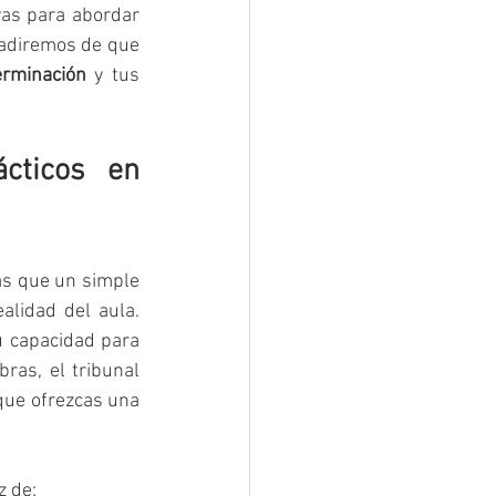
as para abordar 
cualquier supuesto, encontrarás la motivación para superar el bache y te persuadiremos de que 
erminación
 y tus 
cticos en 
s que un simple 
alidad del aula. 
u capacidad para 
ras, el tribunal 
 que ofrezcas una 
z de: