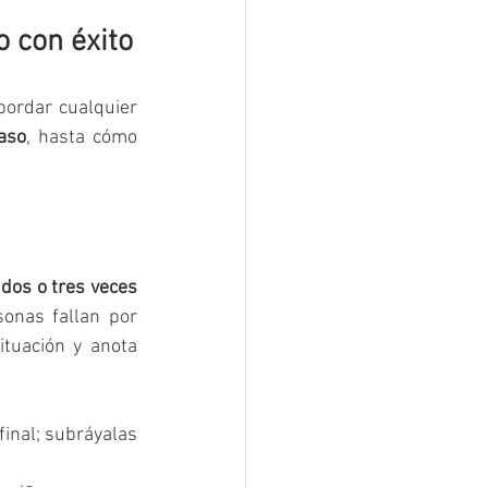
o con éxito
ordar cualquier 
caso
, hasta cómo 
 
dos o tres veces 
onas fallan por 
ituación y anota 
inal; subráyalas 