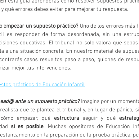
 En esta guía aprenderás cómo resolver supuestos práctic
 y qué errores debes evitar para mejorar tu respuesta.
o empezar un supuesto práctico? 
Uno de los errores más f
til es responder de forma desordenada, sin una estruct
ecisiones educativas. El tribunal no solo valora que sepas 
la a una situación concreta. En nuestro material de supues
ncontrarás casos resueltos paso a paso, guiones de respu
izar mejor tus intervenciones.
stos prácticos de Educación Infantil
uead@ ante un supuesto práctico?
 Imagina por un momento 
ealista que te plantea el tribunal y, en lugar de pánico, s
 cómo empezar, qué 
estructura
 seguir y qué 
estrateg
dad 
sí es posible
. Muchas opositoras de Educación Inf
stancamiento en la preparación de la prueba práctica, pe