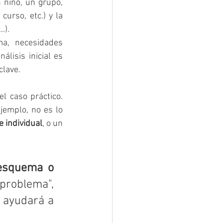
 niño, un grupo, 
urso, etc.) y la 
.).
a, necesidades 
lisis inicial es 
clave.
l caso práctico. 
emplo, no es lo 
e individual
, o un 
esquema o 
"problema", 
 ayudará a 