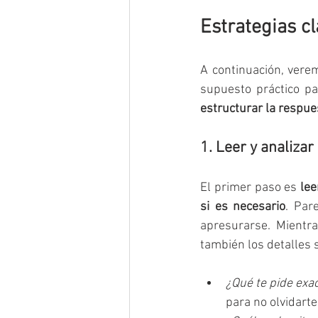
Estrategias c
A continuación, vere
supuesto práctico p
estructurar la respue
1. Leer y analiza
El primer paso es 
lee
si es necesario
. Par
apresurarse. Mientra
también los detalles 
¿Qué te pide exa
para no olvidart