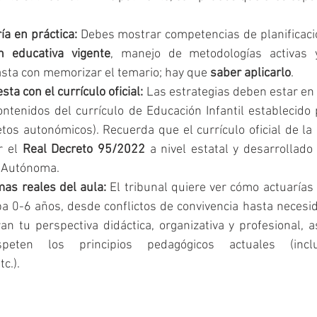
ía en práctica:
 Debes mostrar competencias de planificació
ón educativa vigente
, manejo de metodologías activas y
asta con memorizar el temario; hay que 
saber aplicarlo
.
sta con el currículo oficial:
 Las estrategias deben estar en
contenidos del currículo de Educación Infantil establecido 
os autonómicos). Recuerda que el currículo oficial de la e
r el 
Real Decreto 95/2022
 a nivel estatal y desarrollado
 Autónoma.
as reales del aula:
 El tribunal quiere ver cómo actuarías 
apa 0-6 años, desde conflictos de convivencia hasta necesi
ran tu perspectiva didáctica, organizativa y profesional, 
peten los principios pedagógicos actuales (inclus
tc.).