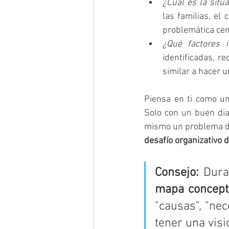
¿Cuál es la situ
las familias, el 
problemática cen
¿Qué factores i
identificadas, re
similar a hacer u
Piensa en ti como u
Solo con un buen dia
mismo un problema d
desafío organizativo d
Consejo:
 Dura
mapa concept
"causas", "nec
tener una visi