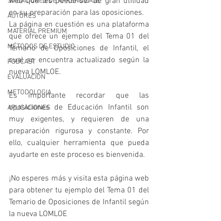
web que les puede ser de gran utilidad 
SITUACIONES DE APRENDIZAJE
en su preparación para las oposiciones.
AUTORES
La página en cuestión es una plataforma 
MATERIAL PREMIUM
que ofrece un ejemplo del Tema 01 del 
MÉTODOS DE ESTUDIO
Temario de Oposiciones de Infantil, el 
cual se encuentra actualizado según la 
PODCAST
nueva LOMLOE. 
EVALUACIÓN
METODOLOGIA
Es importante recordar que las 
oposiciones de Educación Infantil son 
APLICACIONES
muy exigentes, y requieren de una 
preparación rigurosa y constante. Por 
ello, cualquier herramienta que pueda 
ayudarte en este proceso es bienvenida.
¡No esperes más y visita esta página web 
para obtener tu ejemplo del Tema 01 del 
Temario de Oposiciones de Infantil según 
la nueva LOMLOE