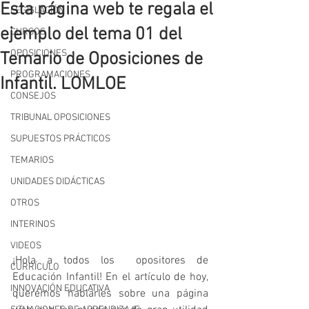
Esta página web te regala el
LEGISLACIÓN
ejemplo del tema 01 del
CURSOS
OPOSICIONES
Temario de Oposiciones de
PROGRAMACIONES
Infantil. LOMLOE
CONSEJOS
TRIBUNAL OPOSICIONES
SUPUESTOS PRÁCTICOS
TEMARIOS
UNIDADES DIDÁCTICAS
OTROS
INTERINOS
VIDEOS
¡Hola a todos los  opositores de 
CURRÍCULO
Educación Infantil! En el artículo de hoy, 
INNOVACIÓN EDUCATIVA
queremos hablarles sobre una página 