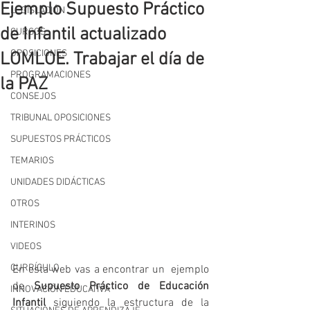
Ejemplo Supuesto Práctico
LEGISLACIÓN
de Infantil actualizado
CURSOS
OPOSICIONES
LOMLOE. Trabajar el día de
PROGRAMACIONES
la PAZ
CONSEJOS
TRIBUNAL OPOSICIONES
SUPUESTOS PRÁCTICOS
TEMARIOS
UNIDADES DIDÁCTICAS
OTROS
INTERINOS
VIDEOS
CURRÍCULO
En esta web vas a encontrar un  ejemplo 
de 
Supuesto Práctico de Educación 
INNOVACIÓN EDUCATIVA
Infantil
 siguiendo la estructura de la 