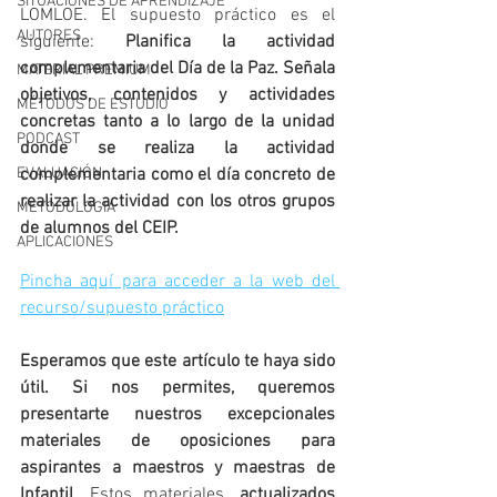
SITUACIONES DE APRENDIZAJE
LOMLOE. El supuesto práctico es el 
AUTORES
siguiente: 
Planifica la actividad 
complementaria del Día de la Paz. Señala 
MATERIAL PREMIUM
objetivos, contenidos y actividades 
MÉTODOS DE ESTUDIO
concretas tanto a lo largo de la unidad 
PODCAST
donde se realiza la actividad 
EVALUACIÓN
complementaria como el día concreto de 
realizar la actividad con los otros grupos 
METODOLOGIA
de alumnos del CEIP.
APLICACIONES
Pincha aquí para acceder a la web del 
recurso/supuesto práctico
Esperamos que este artículo te haya sido 
útil. Si nos permites, queremos 
presentarte nuestros excepcionales 
materiales de oposiciones para 
aspirantes a maestros y maestras de 
Infantil.
 Estos materiales, 
actualizados 