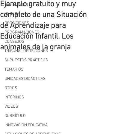
Ejemplo gratuito y muy
LEGISLACIÓN
completo de una Situación
CURSOS
OPOSICIONES
de Aprendizaje para
PROGRAMACIONES
Educación Infantil. Los
CONSEJOS
animales de la granja
TRIBUNAL OPOSICIONES
SUPUESTOS PRÁCTICOS
TEMARIOS
UNIDADES DIDÁCTICAS
OTROS
INTERINOS
VIDEOS
CURRÍCULO
INNOVACIÓN EDUCATIVA