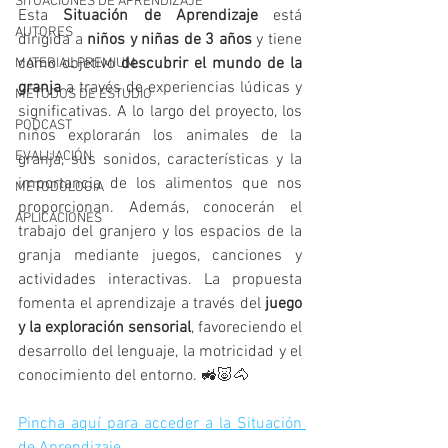
SITUACIONES DE APRENDIZAJE
Esta 
Situación de Aprendizaje
 está 
AUTORES
dirigida a 
niños y niñas de 3 años
 y tiene 
como objetivo 
descubrir el mundo de la 
MATERIAL PREMIUM
granja
 a través de experiencias lúdicas y 
MÉTODOS DE ESTUDIO
significativas. A lo largo del proyecto, los 
PODCAST
niños explorarán los animales de la 
EVALUACIÓN
granja, sus sonidos, características y la 
importancia de los alimentos que nos 
METODOLOGIA
proporcionan. Además, conocerán el 
APLICACIONES
trabajo del granjero y los espacios de la 
granja mediante juegos, canciones y 
actividades interactivas. La propuesta 
fomenta el aprendizaje a través del 
juego 
y la exploración sensorial
, favoreciendo el 
desarrollo del lenguaje, la motricidad y el 
conocimiento del entorno. 🚜🐷🐴
Pincha aquí para acceder a la Situación 