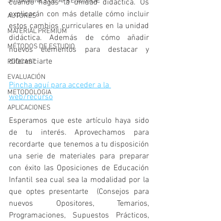
SITUACIONES DE APRENDIZAJE
cuando hagas la unidad didáctica. ⁣⁣Os 
explicarán con más detalle cómo incluir 
AUTORES
estos cambios curriculares en la unidad 
MATERIAL PREMIUM
didáctica. Además de cómo añadir 
MÉTODOS DE ESTUDIO
nuevos elementos para destacar y 
diferenciarte ⁣⁣
PODCAST
EVALUACIÓN
Pincha aquí para acceder a la 
METODOLOGIA
web/recurso
APLICACIONES
Esperamos que este artículo haya sido 
de tu interés. Aprovechamos para 
recordarte  que tenemos a tu disposición 
una serie de materiales para preparar 
con éxito las Oposiciones de Educación 
Infantil sea cual sea la modalidad por la 
que optes presentarte  (Consejos para 
nuevos Opositores, Temarios,  
Programaciones, Supuestos Prácticos, 