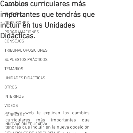
Cambios curriculares más
LEGISLACIÓN
importantes que tendrás que
CURSOS
OPOSICIONES
incluir en tus Unidades
PROGRAMACIONES
Didácticas.
CONSEJOS
TRIBUNAL OPOSICIONES
SUPUESTOS PRÁCTICOS
TEMARIOS
UNIDADES DIDÁCTICAS
OTROS
INTERINOS
VIDEOS
En esta web te explican los cambios 
CURRÍCULO
curriculares más importantes que 
INNOVACIÓN EDUCATIVA
tendrás que incluir en la nueva oposición 