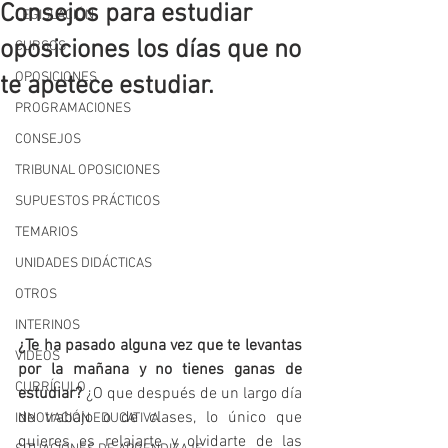
Consejos para estudiar
LEGISLACIÓN
oposiciones los días que no
CURSOS
OPOSICIONES
te apetece estudiar.
PROGRAMACIONES
CONSEJOS
TRIBUNAL OPOSICIONES
SUPUESTOS PRÁCTICOS
TEMARIOS
UNIDADES DIDÁCTICAS
OTROS
INTERINOS
¿Te ha pasado alguna vez que te levantas 
VIDEOS
por la mañana y no tienes ganas de 
CURRÍCULO
estudiar?
 ¿O que después de un largo día 
de trabajo o de clases, lo único que 
INNOVACIÓN EDUCATIVA
quieres es relajarte y olvidarte de las 