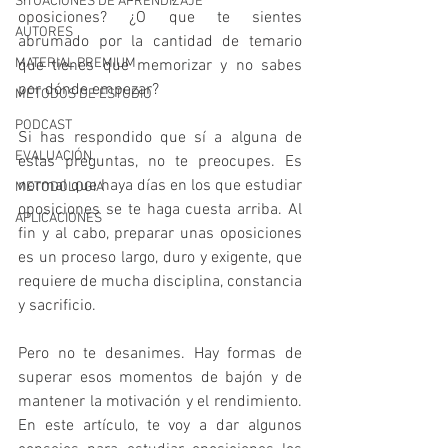
SITUACIONES DE APRENDIZAJE
oposiciones? ¿O que te sientes 
AUTORES
abrumado por la cantidad de temario 
MATERIAL PREMIUM
que tienes que memorizar y no sabes 
por dónde empezar?
MÉTODOS DE ESTUDIO
PODCAST
Si has respondido que sí a alguna de 
EVALUACIÓN
estas preguntas, no te preocupes. Es 
normal que haya días en los que estudiar 
METODOLOGIA
oposiciones se te haga cuesta arriba. Al 
APLICACIONES
fin y al cabo, preparar unas oposiciones 
es un proceso largo, duro y exigente, que 
requiere de mucha disciplina, constancia 
y sacrificio.
Pero no te desanimes. Hay formas de 
superar esos momentos de bajón y de 
mantener la motivación y el rendimiento. 
En este artículo, te voy a dar algunos 