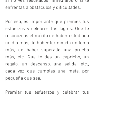
si no ves resultados inmediatos o si te 
enfrentas a obstáculos y dificultades.
Por eso, es importante que premies tus 
esfuerzos y celebres tus logros. Que te 
reconozcas el mérito de haber estudiado 
un día más, de haber terminado un tema 
más, de haber superado una prueba 
más, etc. Que te des un capricho, un 
regalo, un descanso, una salida, etc., 
cada vez que cumplas una meta, por 
pequeña que sea.
Premiar tus esfuerzos y celebrar tus 
logros te ayudará a mantener la 
autoestima, la alegría y el optimismo. Te 
hará sentir orgulloso de ti mismo y de tu 
trabajo. Te dará fuerzas para seguir 
adelante y para afrontar los nuevos retos. 