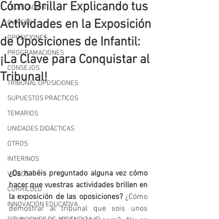
Cómo Brillar Explicando tus
LEGISLACIÓN
Actividades en la Exposición
CURSOS
OPOSICIONES
de Oposiciones de Infantil:
PROGRAMACIONES
¡La Clave para Conquistar al
CONSEJOS
Tribunal!
TRIBUNAL OPOSICIONES
SUPUESTOS PRÁCTICOS
TEMARIOS
UNIDADES DIDÁCTICAS
OTROS
INTERINOS
¿Os habéis preguntado alguna vez cómo 
VIDEOS
hacer que vuestras actividades brillen en 
CURRÍCULO
la exposición de las oposiciones?
 ¿Cómo 
INNOVACIÓN EDUCATIVA
demostrar al tribunal que sois unos 