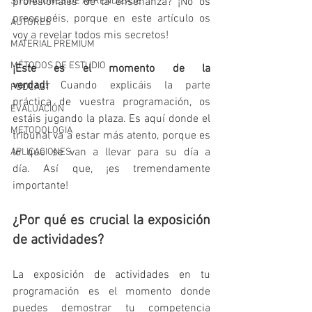
SITUACIONES DE APRENDIZAJE
profesionales de la enseñanza? ¡No os 
preocupéis, porque en este artículo os 
AUTORES
voy a revelar todos mis secretos!
MATERIAL PREMIUM
MÉTODOS DE ESTUDIO
¡Este es el momento de la 
verdad!
 Cuando explicáis la parte 
PODCAST
práctica de vuestra programación, os 
EVALUACIÓN
estáis jugando la plaza. Es aquí donde el 
METODOLOGIA
tribunal va a estar más atento, porque es 
lo que se van a llevar para su día a 
APLICACIONES
día. Así que, ¡es tremendamente 
importante!
¿Por qué es crucial la exposición 
de actividades?
La exposición de actividades en tu 
programación es el momento donde 
puedes demostrar tu competencia 