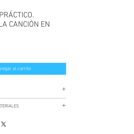
PRÁCTICO.
LA CANCIÓN EN
regar al carrito
alizar el pago directamente
desde
TERIALES
iante la plataforma
PayPal
. Al
s clientes obtendrán
enlaces para
ÁGINAS: 11
tos
digitales, además de recibir
con un enlace que estará disponible