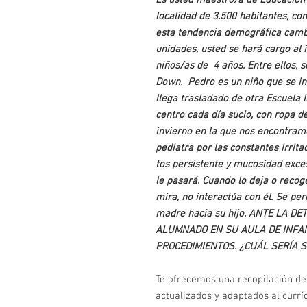
Es usted maestro/a de Educación 
localidad de 3.500 habitantes, con
esta tendencia demográfica cambi
unidades, usted se hará cargo al i
niños/as de 4 años. Entre ellos,
Down.
Pedro es un niño que se i
llega trasladado de otra Escuela I
centro cada día sucio, con ropa 
invierno en la que nos encontramo
pediatra por las constantes irrita
tos persistente y mucosidad exce
le pasará. Cuando lo deja o recoge
mira, no interactúa con él. Se pe
madre hacia su hijo.
ANTE LA DET
ALUMNADO EN SU AULA DE INFAN
PROCEDIMIENTOS. ¿CUÁL SERÍA 
Te ofrecemos una recopilación de 
actualizados y adaptados al currí