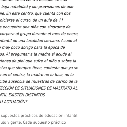
Infantil en un centro ubicado en una
durante 30 días.
 baja natalidad y sin previsiones de que
e. En este centro, que cuenta con dos
niciarse el curso, de un aula de 11
 se encuentra una niña con síndrome de
ncorpora al grupo durante el mes de enero,
nfantil de una localidad cercana. Acude al
de muy poco abrigo para la época de
s. Al preguntar a la madre si acude al
ciones de piel que sufre el niño o sobre la
siva que siempre tiene, contesta que ya se
 en el centro, la madre no lo toca, no lo
rcibe ausencia de muestras de cariño de la
ECCIÓN DE SITUACIONES DE MALTRATO AL
TIL EXISTEN DISTINTOS
SU ACTUACIÓN?
supuestos prácticos de educación infantil
culo vigente. Cada supuesto práctico