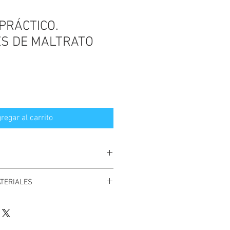
PRÁCTICO.
ES DE MALTRATO
regar al carrito
mente
desde la web
o a través de la
TERIALES
ÁGINAS 9
 enlaces para descargar sus
 la página de agradecimiento al
nto a un email con un enlace activo