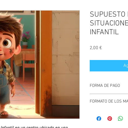
SUPUESTO 
SITUACION
INFANTIL
Precio
2,00 €
Ag
FORMA DE PAGO
Puedes pagar directa
FORMATO DE LOS MA
plataforma
Paypal.
DOCUMENTO WORD | P
Los clientes recibirán
productos digitales en
finalizar la compra, ju