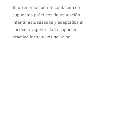
Te ofrecemos una recopilación de
supuestos prácticos de educación
infantil actualizados y adaptados al
currículo vigente. Cada supuesto
práctico incluye una solución
detallada y razonada, con todos los
apartados que un Tribunal de
Oposiciones tiene en cuenta a la
hora de hacer una valoración
positiva. Los Supuestos prácticos
en formato digital son fáciles de
descargar, imprimir y consultar en
cualquier momento y lugar.
Pincha aquí para acceder
a más
ejemplos de Supuestos Prácticos