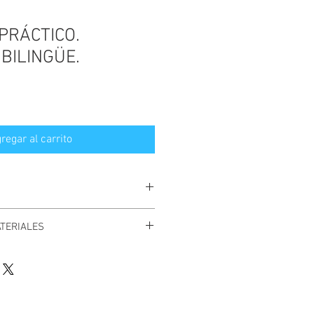
PRÁCTICO.
BILINGÜE.
regar al carrito
alizar el pago directamente
desde
TERIALES
iante la plataforma
PayPal
. Al
s clientes obtendrán
enlaces para
ÁGINAS: 9
tos
digitales, además de recibir
con un enlace que estará disponible