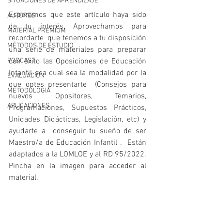
SITUACIONES DE APRENDIZAJE
Esperamos que este artículo haya sido 
AUTORES
de tu interés. Aprovechamos para 
MATERIAL PREMIUM
recordarte  que tenemos a tu disposición 
MÉTODOS DE ESTUDIO
una serie de materiales para preparar 
con éxito las Oposiciones de Educación 
PODCAST
Infantil sea cual sea la modalidad por la 
EVALUACIÓN
que optes presentarte  (Consejos para 
METODOLOGIA
nuevos Opositores, Temarios,  
APLICACIONES
Programaciones, Supuestos Prácticos, 
Unidades Didácticas, Legislación, etc) y  
ayudarte a  conseguir tu sueño de ser  
Maestro/a de Educación Infantil .  Están 
adaptados a la LOMLOE y al RD 95/2022. 
Pincha en la imagen para acceder al 
material.