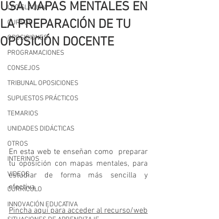
USA MAPAS MENTALES EN
LEGISLACIÓN
LA PREPARACIÓN DE TU
CURSOS
OPOSICIONES
OPOSICIÓN DOCENTE
PROGRAMACIONES
CONSEJOS
TRIBUNAL OPOSICIONES
SUPUESTOS PRÁCTICOS
TEMARIOS
UNIDADES DIDÁCTICAS
OTROS
En esta web te enseñan como 
 preparar 
INTERINOS
tu oposición con mapas mentales, para 
VIDEOS
estudiar de forma más sencilla y 
efectiva.
CURRÍCULO
INNOVACIÓN EDUCATIVA
Pincha aquí para acceder al recurso/web