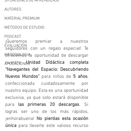
SITUACIONES DE APRENDIZAJE
AUTORES
MATERIAL PREMIUM
MÉTODOS DE ESTUDIO
PODCAST
¡Queremos premiar a nuestros 
EVALUACIÓN
seguidores con un regalo especial! Te 
METODOLOGIA
ofrecemos la oportunidad de descargar 
nuestra 
Unidad Didáctica completa 
APLICACIONES
"Navegantes del Espacio: Descubriendo 
Nuevos Mundos"
 para niños de
 5 años
, 
confeccionada cuidadosamente por 
nuestro equipo. Esta es una oportunidad 
exclusiva, ya que solo estará disponible 
para 
las primeras 20 descargas
. Si 
logras ser uno de los más rápidos, 
¡enhorabuena! 
No pierdas esta ocasión 
única
 para llevarte este valioso recurso 