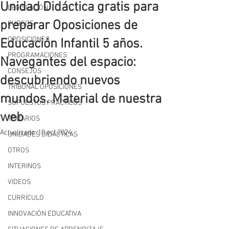
Unidad Didáctica gratis para
LEGISLACIÓN
preparar Oposiciones de
CURSOS
OPOSICIONES
Educación Infantil 5 años.
PROGRAMACIONES
Navegantes del espacio:
CONSEJOS
descubriendo nuevos
TRIBUNAL OPOSICIONES
mundos. Material de nuestra
SUPUESTOS PRÁCTICOS
web
TEMARIOS
Actualizado:
10 oct 2024
UNIDADES DIDÁCTICAS
OTROS
INTERINOS
VIDEOS
CURRÍCULO
INNOVACIÓN EDUCATIVA