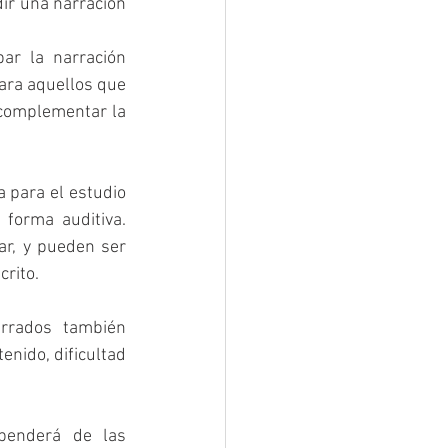
ir una narración 
ar la narración 
ara aquellos que 
complementar la 
para el estudio 
forma auditiva. 
r, y pueden ser 
crito.
rrados también 
nido, dificultad 
penderá de las 