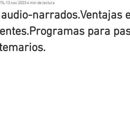
TIL
13 nov 2023
4 min de lectura
STOS PRÁCTICOS
TEMARIOS
UNIDADES DIDÁCTICAS
OT
audio-narrados.Ventajas 
VACIÓN EDUCATIVA
SITUACIONES DE APRENDIZAJE
AUTORES
ientes.Programas para pas
 temarios.
T
EVALUACIÓN
METODOLOGIA
APLICACIONES