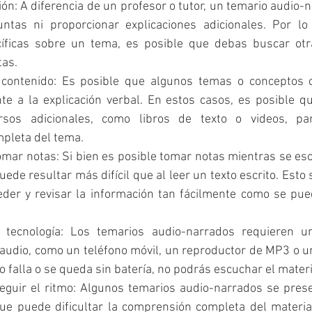
ión: A diferencia de un profesor o tutor, un temario audio-
tas ni proporcionar explicaciones adicionales. Por lo t
íficas sobre un tema, es posible que debas buscar otr
tas.
 contenido: Es posible que algunos temas o conceptos 
te a la explicación verbal. En estos casos, es posible qu
ursos adicionales, como libros de texto o videos, pa
pleta del tema.
tomar notas: Si bien es posible tomar notas mientras se es
ede resultar más difícil que al leer un texto escrito. Esto 
der y revisar la información tan fácilmente como se pue
tecnología: Los temarios audio-narrados requieren un 
audio, como un teléfono móvil, un reproductor de MP3 o u
vo falla o se queda sin batería, no podrás escuchar el materi
seguir el ritmo: Algunos temarios audio-narrados se prese
ue puede dificultar la comprensión completa del material