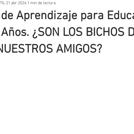
TIL
21 abr 2024
1 min de lectura
STOS PRÁCTICOS
TEMARIOS
UNIDADES DIDÁCTICAS
OT
 de Aprendizaje para Educ
VACIÓN EDUCATIVA
SITUACIONES DE APRENDIZAJE
AUTORES
 3 Años. ¿SON LOS BICHOS 
NUESTROS AMIGOS?
T
EVALUACIÓN
METODOLOGIA
APLICACIONES