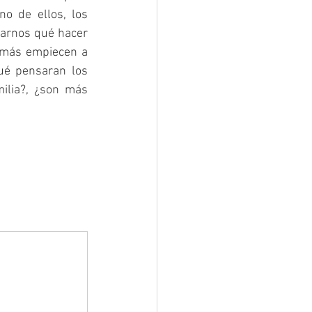
o de ellos, los 
earnos qué hacer 
emás empiecen a 
é pensaran los 
ilia?, ¿son más 