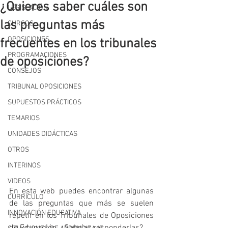
¿Quieres saber cuáles son
LEGISLACIÓN
las preguntas más
CURSOS
OPOSICIONES
frecuentes en los tribunales
PROGRAMACIONES
de oposiciones?
CONSEJOS
TRIBUNAL OPOSICIONES
SUPUESTOS PRÁCTICOS
TEMARIOS
UNIDADES DIDÁCTICAS
OTROS
INTERINOS
VIDEOS
En esta web puedes encontrar algunas 
CURRÍCULO
de las preguntas que más se suelen 
INNOVACIÓN EDUCATIVA
repetir en los Tribunales de Oposiciones 