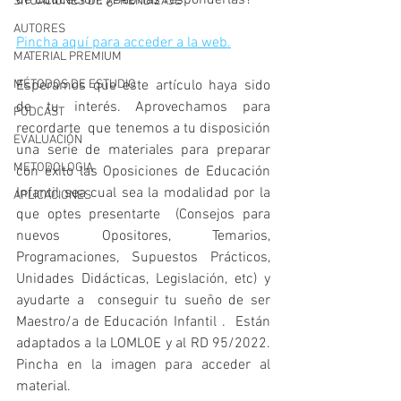
de Educación. ¿Sabrías responderlas?
SITUACIONES DE APRENDIZAJE
AUTORES
Pincha aquí para acceder a la web.
MATERIAL PREMIUM
MÉTODOS DE ESTUDIO
Esperamos que este artículo haya sido 
de tu interés. Aprovechamos para 
PODCAST
recordarte  que tenemos a tu disposición 
EVALUACIÓN
una serie de materiales para preparar 
METODOLOGIA
con éxito las Oposiciones de Educación 
Infantil sea cual sea la modalidad por la 
APLICACIONES
que optes presentarte  (Consejos para 
nuevos Opositores, Temarios,  
Programaciones, Supuestos Prácticos, 
Unidades Didácticas, Legislación, etc) y  
ayudarte a  conseguir tu sueño de ser  
Maestro/a de Educación Infantil .  Están 
adaptados a la LOMLOE y al RD 95/2022. 
Pincha en la imagen para acceder al 
material.