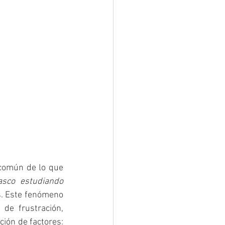
común de lo que 
sco estudiando 
s. Este fenómeno 
e frustración, 
ansiedad e incluso dudas sobre tus capacidades​ . Suele deberse a una combinación de factores: 