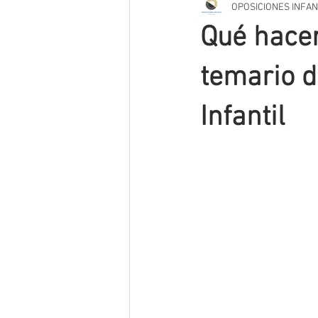
OPOSICIONES INFAN
TRIBUNAL OPOSICIONES
SUPUE
Qué hacer
VIDEOS
CURRÍCULO
INNO
temario d
Infantil
MÉTODOS DE ESTUDIO
PODCAS