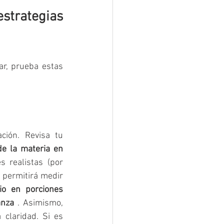
trategias 
r, prueba estas 
ción. Revisa tu 
de la materia en 
 realistas (por 
 permitirá medir 
io en porciones 
anza
​ . Asimismo, 
claridad. Si es 