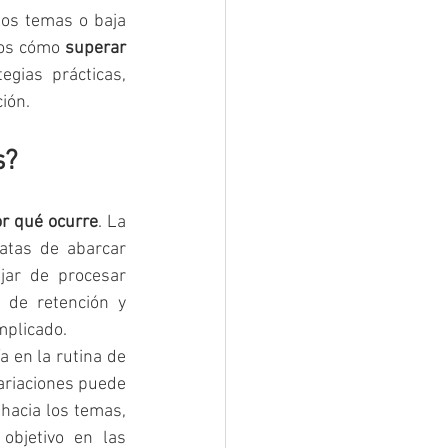
tos temas o baja 
mos cómo 
superar 
gias prácticas, 
ión.
s?
r qué ocurre
. La 
tas de abarcar 
ar de procesar 
de retención y 
mplicado.
 en la rutina de 
ariaciones puede 
hacia los temas, 
bjetivo en las 