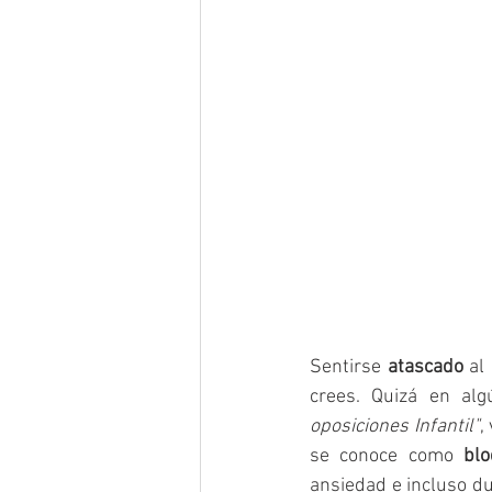
Sentirse 
atascado
 al
crees. Quizá en al
oposiciones Infantil"
,
se conoce como 
bl