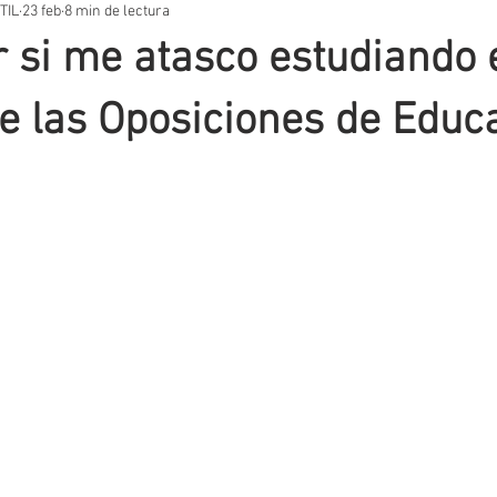
TIL
23 feb
8 min de lectura
STOS PRÁCTICOS
TEMARIOS
UNIDADES DIDÁCTICAS
OT
 si me atasco estudiando 
VACIÓN EDUCATIVA
SITUACIONES DE APRENDIZAJE
AUTORES
e las Oposiciones de Educ
T
EVALUACIÓN
METODOLOGIA
APLICACIONES