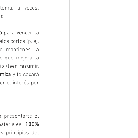
 relacionados con ese tema; a veces, 
r.
o
 para vencer la 
os cortos (p. ej. 
 mantienes la 
o que mejora la 
 (leer, resumir, 
ámica
 y te sacará 
 el interés por 
presentarte el 
ateriales, 
100% 
, integran Neurociencia, ODS y los principios del 