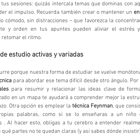
 tus sesiones: quizás intercala temas que dominas con aq
rder el impulso. Recuerda también crear o mantener un 
en
io cómodo, sin distracciones – que favorezca la concentrac
nte y orden en tus apuntes pueden aliviar el estrés y 
 retomar el ritmo.
 de estudio activas y variadas
urre porque nuestra forma de estudiar se vuelve monótona 
cnica
 para abordar ese tema difícil desde otro ángulo. Por
les
 para resumir y relacionar las ideas clave de forma v
ado en un mapa te ayudará a comprender mejor la estruc
azo. Otra opción es emplear la 
técnica Feynman
, que consis
opias palabras, como si se lo enseñaras a un niño o
​ . Al hacer esto, obligas a tu cerebro a entender realme
qué partes no te quedan claras (y así sabes dónde insistir)