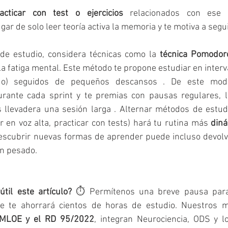
acticar con test o ejercicios
gar de solo leer teoría activa la memoria y te motiva a segui
de estudio, considera técnicas como la 
técnica Pomodor
 la fatiga mental. Este método te propone estudiar en interval
o) seguidos de pequeños descansos​ . De este modo
urante cada sprint y te premias con pausas regulares, l
llevadera una sesión larga​ . Alternar métodos de estudio
r en voz alta, practicar con tests) hará tu rutina más 
din
escubrir nuevas formas de aprender puede incluso devolver
an pesado.
til este artículo?
 ⏱️ Permítenos una breve pausa para 
ue te ahorrará cientos de horas de estudio. Nuestros m
LOMLOE y el RD 95/2022