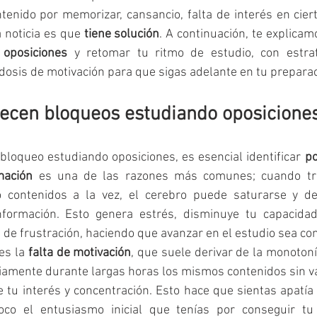
tenido por memorizar, cansancio, falta de interés en cier
 noticia es que 
tiene solución
. A continuación, te explica
oposiciones
 y retomar tu ritmo de estudio, con estrate
 dosis de motivación para que sigas adelante en tu preparac
ecen bloqueos estudiando oposicione
loqueo estudiando oposiciones, es esencial identificar 
po
mación
 es una de las razones más comunes; cuando tra
contenidos a la vez, el cerebro puede saturarse y dej
formación. Esto genera estrés, disminuye tu capacidad 
de frustración, haciendo que avanzar en el estudio sea co
es la 
falta de motivación
, que suele derivar de la monotonía
riamente durante largas horas los mismos contenidos sin v
 tu interés y concentración. Esto hace que sientas apatía 
co el entusiasmo inicial que tenías por conseguir tu o