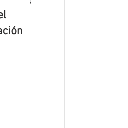
ROS
INTERINOS
el
MATERIAL PREMIUM
ación