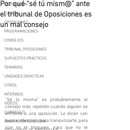
Por qué “sé tú mism@” ante
LEGISLACIÓN
el tribunal de Oposiciones es
CURSOS
OPOSICIONES
un mal consejo
PROGRAMACIONES
CONSEJOS
TRIBUNAL OPOSICIONES
SUPUESTOS PRÁCTICOS
TEMARIOS
UNIDADES DIDÁCTICAS
OTROS
INTERINOS
“Sé tú misma” es probablemente el 
VIDEOS
consejo más repetido cuando alguien se 
CURRÍCULO
enfrenta a una oposición. Lo dicen con 
buena intención: para tranquilizarte, para 
INNOVACIÓN EDUCATIVA
que no te bloquees, para que no te 