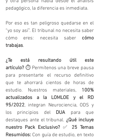
y otra persona habla desde el análisis 
pedagógico, la diferencia es inmediata.
Por eso es tan peligroso quedarse en el 
“yo soy así”. El tribunal no necesita saber 
cómo eres: necesita saber 
cómo 
trabajas
.
¿Te está resultando útil este 
artículo?
 ⏱️ Permítenos una breve pausa 
para presentarte el recurso definitivo 
que te ahorrará cientos de horas de 
estudio. Nuestros materiales, 
100% 
actualizados a la LOMLOE y el RD 
95/2022
, integran Neurociencia, ODS y 
los principios del 
DUA
 para que 
destaques ante el tribunal. 
¿Qué incluye 
nuestro Pack Exclusivo?
 ✅ 
25 Temas 
Resumidos:
 Con guía de estudio, en texto 