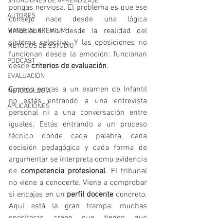
SITUACIONES DE APRENDIZAJE
pongas nerviosa. El problema es que ese 
AUTORES
consejo nace desde una lógica 
emocional, no desde la realidad del 
MATERIAL PREMIUM
sistema selectivo. Y las oposiciones no 
MÉTODOS DE ESTUDIO
funcionan desde la emoción: funcionan 
PODCAST
desde 
criterios de evaluación
.
EVALUACIÓN
Cuando entras a un examen de Infantil 
METODOLOGIA
no estás entrando a una entrevista 
APLICACIONES
personal ni a una conversación entre 
iguales. Estás entrando a un proceso 
técnico donde cada palabra, cada 
decisión pedagógica y cada forma de 
argumentar se interpreta como evidencia 
de 
competencia profesional
. El tribunal 
no viene a conocerte. Viene a comprobar 
si encajas en un 
perfil docente
 concreto. 
Aquí está la gran trampa: muchas 