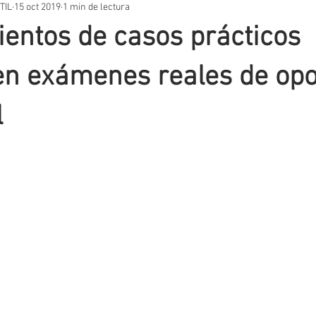
TIL
15 oct 2019
1 min de lectura
STOS PRÁCTICOS
TEMARIOS
UNIDADES DIDÁCTICAS
OT
entos de casos prácticos
VACIÓN EDUCATIVA
SITUACIONES DE APRENDIZAJE
AUTORES
n exámenes reales de opo
l
T
EVALUACIÓN
METODOLOGIA
APLICACIONES