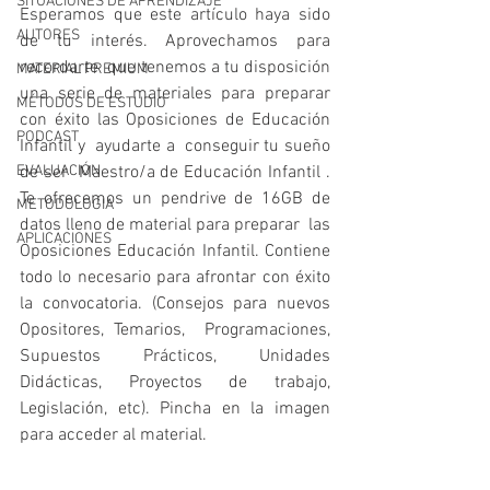
SITUACIONES DE APRENDIZAJE
Esperamos que este artículo haya sido 
AUTORES
de tu interés. Aprovechamos para 
recordarte  que tenemos a tu disposición 
MATERIAL PREMIUM
una serie de materiales para preparar 
MÉTODOS DE ESTUDIO
con éxito las Oposiciones de Educación 
PODCAST
Infantil y  ayudarte a  conseguir tu sueño 
EVALUACIÓN
de ser  Maestro/a de Educación Infantil . 
Te ofrecemos un pendrive de 16GB de 
METODOLOGIA
datos lleno de material para preparar  las  
APLICACIONES
Oposiciones Educación Infantil. Contiene 
todo lo necesario para afrontar con éxito 
la convocatoria. (Consejos para nuevos 
Opositores, Temarios,  Programaciones, 
Supuestos Prácticos, Unidades 
Didácticas, Proyectos de trabajo, 
Legislación, etc). Pincha en la imagen 
para acceder al material.