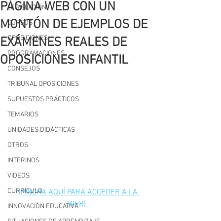
PÁGINA WEB CON UN
LEGISLACIÓN
MONTÓN DE EJEMPLOS DE
CURSOS
OPOSICIONES
EXÁMENES REALES DE
PROGRAMACIONES
OPOSICIONES INFANTIL
CONSEJOS
TRIBUNAL OPOSICIONES
SUPUESTOS PRÁCTICOS
TEMARIOS
UNIDADES DIDÁCTICAS
OTROS
INTERINOS
VIDEOS
CURRÍCULO
|PINCHA AQUÍ PARA ACCEDER A LA 
WEB| 
INNOVACIÓN EDUCATIVA