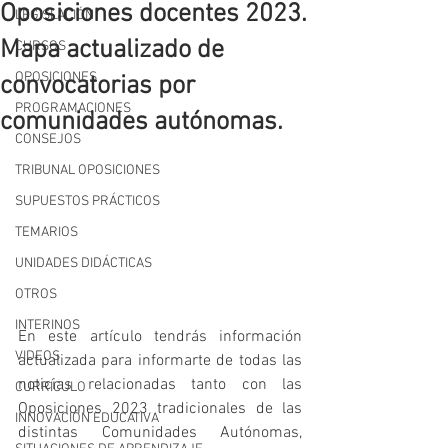
Oposiciones docentes 2023.
LEGISLACIÓN
Mapa actualizado de
CURSOS
OPOSICIONES
convocatorias por
PROGRAMACIONES
comunidades autónomas.
CONSEJOS
TRIBUNAL OPOSICIONES
SUPUESTOS PRÁCTICOS
TEMARIOS
UNIDADES DIDÁCTICAS
OTROS
INTERINOS
En este artículo tendrás información 
VIDEOS
actualizada para informarte de todas las 
noticias relacionadas tanto con las 
CURRÍCULO
Oposiciones 2023 tradicionales de las 
INNOVACIÓN EDUCATIVA
distintas Comunidades Autónomas, 