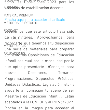
SITUACIONES DE APRENDIZAJE
como las Oposiciones 2023 para los 
procesos de estabilización docente.
AUTORES
MATERIAL PREMIUM
Pincha aquí para acceder al artículo
MÉTODOS DE ESTUDIO
PODCAST
Esperamos que este artículo haya sido 
de tu interés. Aprovechamos para 
EVALUACIÓN
recordarte  que tenemos a tu disposición 
METODOLOGIA
una serie de materiales para preparar 
APLICACIONES
con éxito las Oposiciones de Educación 
Infantil sea cual sea la modalidad por la 
que optes presentarte  (Consejos para 
nuevos Opositores, Temarios,  
Programaciones, Supuestos Prácticos, 
Unidades Didácticas, Legislación, etc) y  
ayudarte a  conseguir tu sueño de ser  
Maestro/a de Educación Infantil .  Están 
adaptados a la LOMLOE y al RD 95/2022. 
Pincha en la imagen para acceder al 