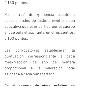
0,150 puntos.
Por cada año de experiencia docente en 
especialidades de distinto nivel o etapa 
educativa que el impartido por el cuerpo 
al que opta el aspirante, en otros centros: 
0,100 puntos.
Las convocatorias establecerán la 
puntuación correspondiente a cada 
mes/fracción de año de manera 
proporcional a la valoración total 
asignada a cada subapartado.
En el 
baremo de otros méritos,
 se 
valorará con 
0,5 puntos la superación de 
la fase de oposición en la misma 
especialidad a la que se opta, en 
anteriores procedimientos selectivos de 