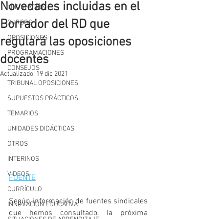
Novedades incluidas en el
LEGISLACIÓN
Borrador del RD que
CURSOS
OPOSICIONES
regulará las oposiciones
PROGRAMACIONES
docentes
CONSEJOS
Actualizado:
19 dic 2021
TRIBUNAL OPOSICIONES
SUPUESTOS PRÁCTICOS
TEMARIOS
UNIDADES DIDÁCTICAS
OTROS
INTERINOS
VIDEOS
FUENTE
CURRÍCULO
Según información de fuentes sindicales 
INNOVACIÓN EDUCATIVA
que hemos consultado, la próxima 