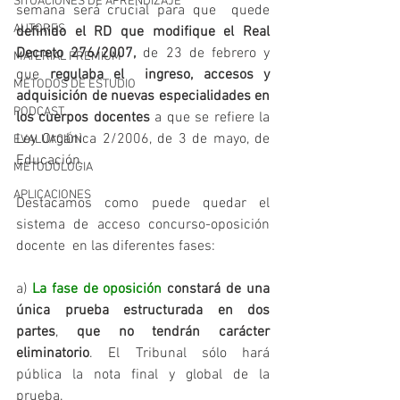
SITUACIONES DE APRENDIZAJE
semana será crucial para que  quede 
AUTORES
definido el RD que modifique el Real 
Decreto 276/2007,
 de 23 de febrero y 
MATERIAL PREMIUM
que 
regulaba el  ingreso, accesos y 
MÉTODOS DE ESTUDIO
adquisición de nuevas especialidades en 
PODCAST
los cuerpos docentes
 a que se refiere la 
Ley Orgánica 2/2006, de 3 de mayo, de 
EVALUACIÓN
Educación.
METODOLOGIA
APLICACIONES
Destacamos como puede quedar el 
sistema de acceso concurso-oposición 
docente  en las diferentes fases:
a) 
La fase de oposición 
constará de una 
única prueba estructurada en dos 
partes
, 
que no tendrán carácter 
eliminatorio
. El Tribunal sólo hará 
pública la nota final y global de la 
prueba.