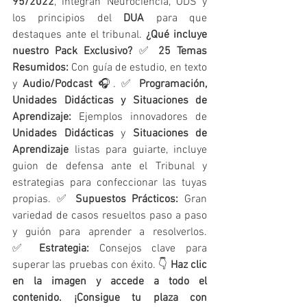
95/2022
, integran Neurociencia, ODS y 
los principios del 
DUA
 para que 
destaques ante el tribunal. 
¿Qué incluye 
nuestro Pack Exclusivo?
 ✅ 
25 Temas 
Resumidos:
 Con guía de estudio, en texto 
y 
Audio/Podcast
 🎧. ✅ 
Programación, 
Unidades Didácticas y Situaciones de 
Aprendizaje:
 Ejemplos innovadores de 
Unidades Didácticas
 y 
Situaciones de 
Aprendizaje
 listas para guiarte, incluye 
guion de defensa ante el Tribunal y 
estrategias para confeccionar las tuyas 
propias. ✅ 
Supuestos Prácticos:
 Gran 
variedad de casos resueltos paso a paso 
y guión para aprender a resolverlos. 
✅ 
Estrategia:
 Consejos clave para 
superar las pruebas con éxito. 👇 
Haz clic 
en la imagen y accede a todo el 
contenido. ¡Consigue tu plaza con 