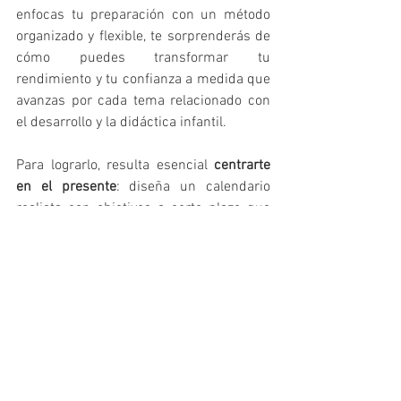
enfocas tu preparación con un método 
organizado y flexible, te sorprenderás de 
cómo puedes transformar tu 
rendimiento y tu confianza a medida que 
avanzas por cada tema relacionado con 
el desarrollo y la didáctica infantil.
Para lograrlo, resulta esencial 
centrarte 
en el presente
: diseña un calendario 
realista con objetivos a corto plazo que 
incluyan tanto el repaso teórico como la 
planificación de actividades para el aula 
de Infantil. Además, 
registra tus 
progresos
 para celebrar cada logro, por 
pequeño que sea. Tomar conciencia de 
cada paso que das —desde la 
comprensión de un nuevo enfoque 
pedagógico hasta el dominio de la 