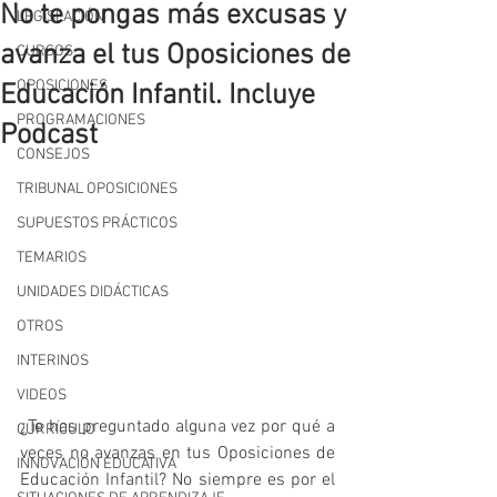
No te pongas más excusas y
LEGISLACIÓN
avanza el tus Oposiciones de
CURSOS
OPOSICIONES
Educación Infantil. Incluye
PROGRAMACIONES
Podcast
CONSEJOS
TRIBUNAL OPOSICIONES
SUPUESTOS PRÁCTICOS
TEMARIOS
UNIDADES DIDÁCTICAS
OTROS
INTERINOS
VIDEOS
¿Te has preguntado alguna vez por qué a 
CURRÍCULO
veces no avanzas en tus Oposiciones de 
INNOVACIÓN EDUCATIVA
Educación Infantil? No siempre es por el 