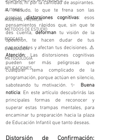
SITUACIONES DE APRENDIZAJE
temario, ni por la cantidad de aspirantes. 
A menudo, lo que te frena son las 
AUTORES
propias 
distorsiones cognitivas
: esos 
MATERIAL PREMIUM
pensamientos rápidos que, sin que te 
MÉTODOS DE ESTUDIO
des cuenta, 
deforman
 tu visión de la 
PODCAST
oposición, te hacen dudar de tus 
capacidades y afectan tus decisiones. ⚠️ 
EVALUACIÓN
Atención
: Las distorsiones cognitivas 
METODOLOGIA
pueden ser más peligrosas que 
APLICACIONES
cualquier tema complicado de la 
programación, porque actúan en silencio, 
saboteando tu motivación. ✨ 
Buena 
noticia
: En este artículo descubrirás las 
principales formas de reconocer y 
superar estas trampas mentales, para 
encaminar tu preparación hacia la plaza 
de Educación Infantil que tanto deseas.
Distorsión de Confirmación: 