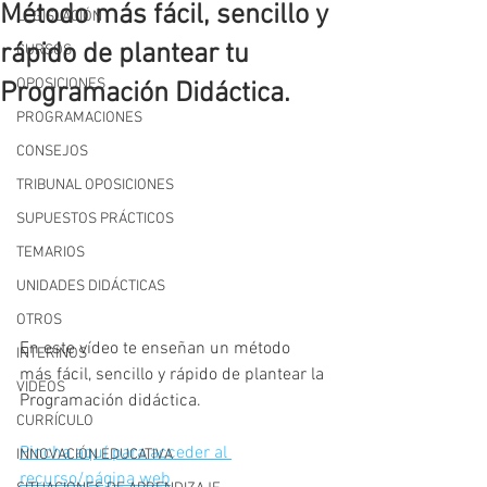
Método más fácil, sencillo y
LEGISLACIÓN
rápido de plantear tu
CURSOS
OPOSICIONES
Programación Didáctica.
PROGRAMACIONES
CONSEJOS
TRIBUNAL OPOSICIONES
SUPUESTOS PRÁCTICOS
TEMARIOS
UNIDADES DIDÁCTICAS
OTROS
En este vídeo te enseñan un método 
INTERINOS
más fácil, sencillo y rápido de plantear la 
VIDEOS
Programación didáctica.
CURRÍCULO
Pincha aquí para acceder al 
INNOVACIÓN EDUCATIVA
recurso/página web