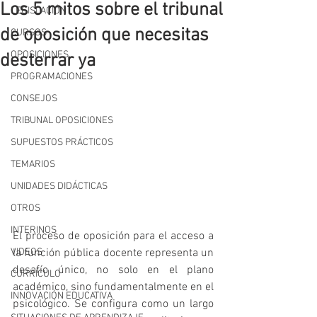
Los 5 mitos sobre el tribunal
LEGISLACIÓN
de oposición que necesitas
CURSOS
OPOSICIONES
desterrar ya
PROGRAMACIONES
CONSEJOS
TRIBUNAL OPOSICIONES
SUPUESTOS PRÁCTICOS
TEMARIOS
UNIDADES DIDÁCTICAS
OTROS
INTERINOS
El proceso de oposición para el acceso a 
VIDEOS
la función pública docente representa un 
desafío único, no solo en el plano 
CURRÍCULO
académico, sino fundamentalmente en el 
INNOVACIÓN EDUCATIVA
psicológico. Se configura como un largo 