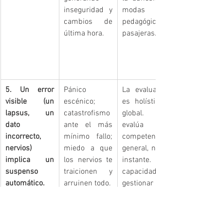
inseguridad y 
modas 
cambios de 
pedagógicas 
última hora.
pasajeras.
5. Un error 
Pánico 
La evaluación 
visible (un 
escénico; 
es holística y 
lapsus, un 
catastrofismo 
global. Se 
dato 
ante el más 
evalúa la 
incorrecto, 
mínimo fallo; 
competencia 
nervios) 
miedo a que 
general, no un 
implica un 
los nervios te 
instante. La 
suspenso 
traicionen y 
capacidad de 
automático.
arruinen todo.
gestionar un 
error 
demuestra 