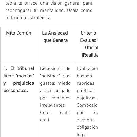
tabla te ofrece una visión general para 
reconfigurar tu mentalidad. Úsala como 
tu brújula estratégica.
Mito Común
La Ansiedad 
Criterio de 
que Genera
Evaluación 
Oficial 
(Realidad)
1. El tribunal 
Necesidad de 
Evaluación 
tiene "manías" 
"adivinar" sus 
basada en 
y prejuicios 
gustos; miedo 
rúbricas 
personales.
a ser juzgado 
públicas y 
por aspectos 
objetivas. 
irrelevantes 
Composición 
(ropa, estilo, 
por sorteo 
etc.).
aleatorio y 
obligación 
legal de 