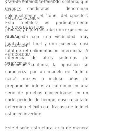
SITUACIONES DE APRENDIZAJE
y arduo camino, a menudo solitario, que 
los candidatos denominan 
AUTORES
coloquialmente el "túnel del opositor". 
MATERIAL PREMIUM
Esta metáfora es particularmente 
MÉTODOS DE ESTUDIO
precisa, ya que describe una experiencia 
prolongada con una visibilidad muy 
PODCAST
limitada del final y una ausencia casi 
EVALUACIÓN
total de retroalimentación intermedia. A 
METODOLOGIA
diferencia de otros sistemas de 
APLICACIONES
evaluación continua, la oposición se 
caracteriza por un modelo de "todo o 
nada": meses o incluso años de 
preparación intensiva culminan en una 
serie de pruebas concentradas en un 
corto período de tiempo, cuyo resultado 
determina el éxito o el fracaso de todo el 
esfuerzo invertido.
Este diseño estructural crea de manera 