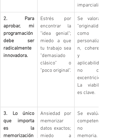
imparcialidad.
2. Para 
Estrés por 
Se valora la 
aprobar, mi 
encontrar la 
"originalidad" 
programación 
"idea genial"; 
como 
debe ser 
miedo a que 
personalizació
radicalmente 
tu trabajo sea 
n, coherencia 
innovadora.
"demasiado 
y 
clásico" o 
aplicabilidad, 
"poco original".
no como 
excentricidad. 
La viabilidad 
es clave.
3. Lo único 
Ansiedad por 
Se evalúa la 
que importa 
memorizar 
competencia, 
es la 
datos exactos; 
no la 
memorización 
miedo a 
memoria. El 