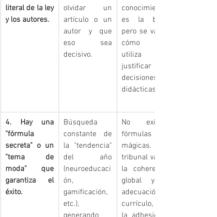
literal de la ley 
olvidar un 
conocimiento 
y los autores.
artículo o un 
es la base, 
autor y que 
pero se valora 
eso sea 
cómo se 
decisivo.
utiliza para 
justificar las 
decisiones 
didácticas.
4. Hay una 
Búsqueda 
No existen 
"fórmula 
constante de 
fórmulas 
secreta" o un 
la "tendencia" 
mágicas. El 
"tema de 
del año 
tribunal valora 
moda" que 
(neuroeducaci
la coherencia 
garantiza el 
ón, 
global y la 
éxito.
gamificación, 
adecuación al 
etc.), 
currículo, no 
generando 
la adhesión a 