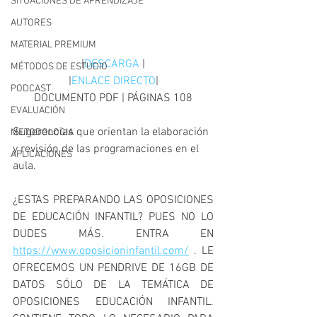
SITUACIONES DE APRENDIZAJE
AUTORES
MATERIAL PREMIUM
|
DESCARGA
 |
MÉTODOS DE ESTUDIO
|
ENLACE DIRECTO
|
PODCAST
DOCUMENTO PDF | PÁGINAS 108
EVALUACIÓN
Sugerencias que orientan la elaboración 
METODOLOGIA
y revisión de las programaciones en el 
APLICACIONES
aula.
¿ESTAS PREPARANDO LAS OPOSICIONES 
DE EDUCACIÓN INFANTIL? PUES NO LO 
DUDES MÁS. ENTRA EN 
https://www.oposicioninfantil.com/
 . LE 
OFRECEMOS UN PENDRIVE DE 16GB DE 
DATOS SÓLO DE LA TEMÁTICA DE 
OPOSICIONES EDUCACIÓN INFANTIL. 