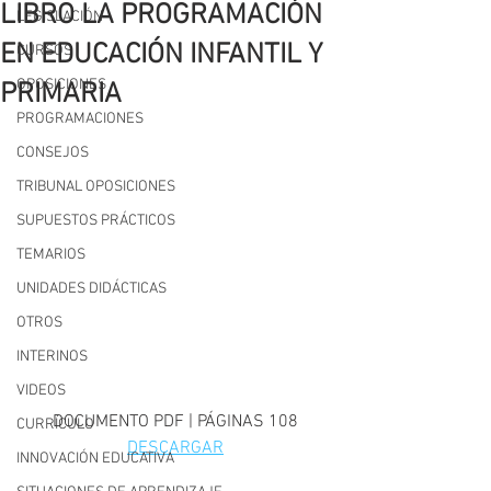
LIBRO LA PROGRAMACIÓN
LEGISLACIÓN
EN EDUCACIÓN INFANTIL Y
CURSOS
OPOSICIONES
PRIMARIA
PROGRAMACIONES
CONSEJOS
TRIBUNAL OPOSICIONES
SUPUESTOS PRÁCTICOS
TEMARIOS
UNIDADES DIDÁCTICAS
OTROS
INTERINOS
VIDEOS
DOCUMENTO PDF | PÁGINAS 108
CURRÍCULO
DESCARGAR
INNOVACIÓN EDUCATIVA