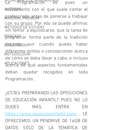
SITUACIONES DE APRENDIZAJE
La Programación es pues un 
instrumento con el que suele contar el 
AUTORES
profesorado antes de ponerse a trabajar 
MATERIAL PREMIUM
con su grupo. Por ello se puede afirmar, 
MÉTODOS DE ESTUDIO
sin temor a equivocarse, que la tarea de 
PODCAST
programar forma parte de la tradición 
docente, aun cuando pueda haber 
EVALUACIÓN
diferentes estilos o concepciones acerca 
METODOLOGIA
de cómo se deba llevar a cabo, e incluso 
APLICACIONES
acerca de qué aspectos fundamentales 
deban quedar recogidos en toda 
Programación.
¿ESTAS PREPARANDO LAS OPOSICIONES 
DE EDUCACIÓN INFANTIL? PUES NO LO 
DUDES MÁS. ENTRA EN 
https://www.oposicioninfantil.com/
 . LE 
OFRECEMOS UN PENDRIVE DE 16GB DE 
DATOS SÓLO DE LA TEMÁTICA DE 