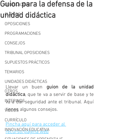
Guion para la defensa de la
LEGISLACIÓN
unidad didáctica
CURSOS
OPOSICIONES
PROGRAMACIONES
CONSEJOS
TRIBUNAL OPOSICIONES
SUPUESTOS PRÁCTICOS
TEMARIOS
UNIDADES DIDÁCTICAS
Llevar un buen 
guion de la unidad 
OTROS
didáctica
, que te va a servir de base y te 
INTERINOS
va a dar seguridad ante el tribunal. Aquí 
tienes algunos consejos.
VIDEOS
CURRÍCULO
Pincha aquí para acceder al 
INNOVACIÓN EDUCATIVA
recurso/página web