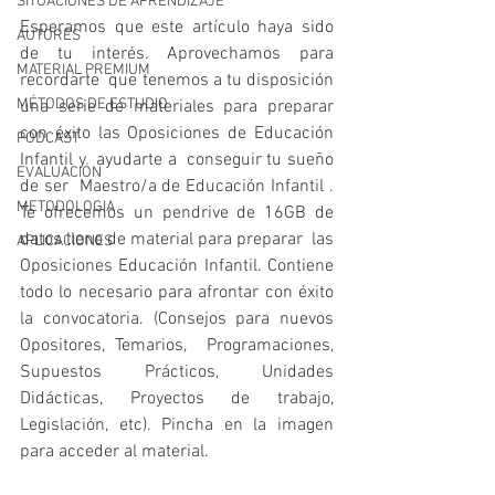
SITUACIONES DE APRENDIZAJE
Esperamos que este artículo haya sido 
AUTORES
de tu interés. Aprovechamos para 
MATERIAL PREMIUM
recordarte  que tenemos a tu disposición 
MÉTODOS DE ESTUDIO
una serie de materiales para preparar 
con éxito las Oposiciones de Educación 
PODCAST
Infantil y  ayudarte a  conseguir tu sueño 
EVALUACIÓN
de ser  Maestro/a de Educación Infantil . 
METODOLOGIA
Te ofrecemos un pendrive de 16GB de 
datos lleno de material para preparar  las  
APLICACIONES
Oposiciones Educación Infantil. Contiene 
todo lo necesario para afrontar con éxito 
la convocatoria. (Consejos para nuevos 
Opositores, Temarios,  Programaciones, 
Supuestos Prácticos, Unidades 
Didácticas, Proyectos de trabajo, 
Legislación, etc). Pincha en la imagen 
para acceder al material.