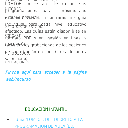
SITUACIONES DE APRENDIZAJE
LOMLOE, necesitan desarrollar sus 
AUTORES
programaciones  para el próximo año 
escolar 2022-23. Encontrarás una guía 
MATERIAL PREMIUM
individual para cada nivel educativo 
MÉTODOS DE ESTUDIO
afectado. Las guías están disponibles en 
PODCAST
formato PDF y en versión en línea, y 
EVALUACIÓN
también hay grabaciones de las sesiones 
de capacitación en línea (en castellano y 
METODOLOGIA
valenciano)
APLICACIONES
Pincha aquí para acceder a la página 
web/recurso
EDUCACIÓN INFANTIL
Guía "LOMLOE, DEL DECRETO A LA 
PROGRAMACIÓN DE AULA (ED. 