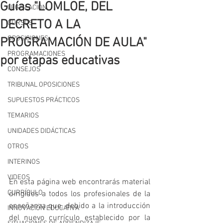
Guías "LOMLOE, DEL
LEGISLACIÓN
DECRETO A LA
CURSOS
OPOSICIONES
PROGRAMACIÓN DE AULA"
PROGRAMACIONES
por etapas educativas
CONSEJOS
TRIBUNAL OPOSICIONES
SUPUESTOS PRÁCTICOS
TEMARIOS
UNIDADES DIDÁCTICAS
OTROS
INTERINOS
VIDEOS
En esta página web encontrarás material   
CURRÍCULO
dirigidos a todos los profesionales de la 
enseñanza que, debido a la introducción 
INNOVACIÓN EDUCATIVA
del nuevo currículo establecido por la 