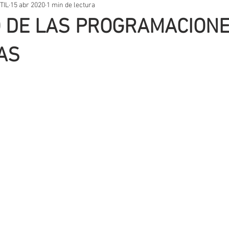
TIL
15 abr 2020
1 min de lectura
STOS PRÁCTICOS
TEMARIOS
UNIDADES DIDÁCTICAS
OT
 DE LAS PROGRAMACION
VACIÓN EDUCATIVA
SITUACIONES DE APRENDIZAJE
AUTORES
AS
T
EVALUACIÓN
METODOLOGIA
APLICACIONES