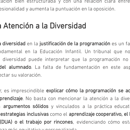
icación bien estructurada y con una relación clara entr
sionalidad y aumenta la puntuación en la oposición.
la Atención a la Diversidad
a diversidad
 en la 
justificación de la programación
 es un fa
undamental en la Educación Infantil. Un tribunal que n
 del alumnado
. La falta de fundamentación en este aspe
ctar su valoración.
r, es imprescindible 
explicar cómo la programación se ada
prendizaje
. No basta con mencionar la atención a la diver
n 
argumentos sólidos
 y vinculados a la práctica educat
 
estrategias inclusivas
 como el 
aprendizaje cooperativo, el 
(DUA) o el trabajo por rincones
, evidenciando cómo est