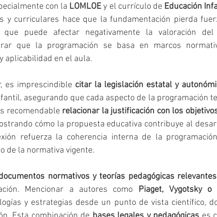
pecialmente con la 
LOMLOE
 y el currículo de 
Educación Infa
s y curriculares hace que la fundamentación pierda fuerz
o que puede afectar negativamente la valoración del
rar que la programación se basa en marcos normativ
y aplicabilidad en el aula.
r, es imprescindible 
citar la legislación estatal y autonóm
fantil, asegurando que cada aspecto de la programación t
es recomendable 
relacionar la justificación con los objetiv
ostrando cómo la propuesta educativa contribuye al desarro
xión refuerza la coherencia interna de la programación
 de la normativa vigente.
 documentos normativos y teorías pedagógicas relevantes
icación. Mencionar a autores como 
Piaget, Vygotsky o
gías y estrategias desde un punto de vista científico, d
ión. Esta combinación de 
bases legales y pedagógicas
 es 