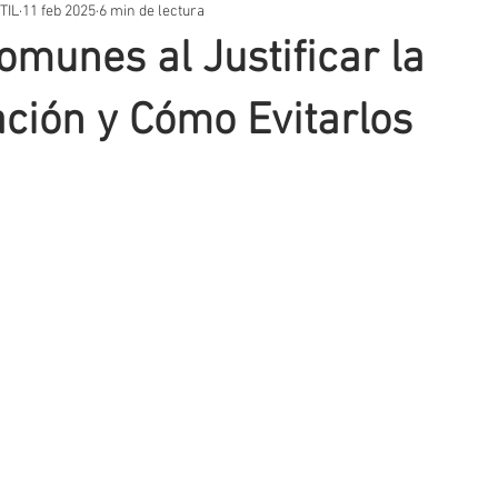
TIL
11 feb 2025
6 min de lectura
STOS PRÁCTICOS
TEMARIOS
UNIDADES DIDÁCTICAS
OT
omunes al Justificar la
VACIÓN EDUCATIVA
SITUACIONES DE APRENDIZAJE
AUTORES
ción y Cómo Evitarlos
T
EVALUACIÓN
METODOLOGIA
APLICACIONES