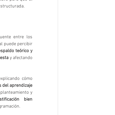
estructurada.
ente entre los 
al puede percibir 
espaldo teórico y 
uesta
 y afectando 
explicando cómo 
 del aprendizaje 
 planteamiento y 
stificación bien 
ogramación.