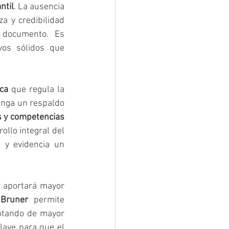
ntil
. La ausencia 
a y credibilidad 
 documento. Es 
os sólidos que 
ica
 que regula la 
enga un respaldo 
os y competencias 
llo integral del 
 y evidencia un 
 aportará mayor 
 Bruner
 permite 
otando de mayor 
clave para que el 