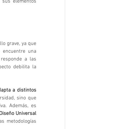
e sus elementos 
llo grave, ya que 
o encuentre una 
referencia clara a la diversidad puede interpretar que la programación no responde a las 
cto debilita la 
pta a distintos 
sidad, sino que 
iva. Además, es 
Diseño Universal 
as metodologías 