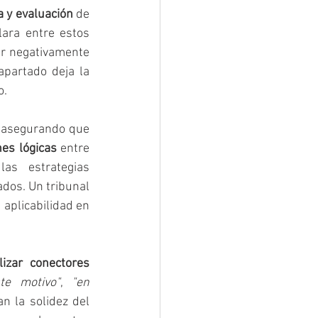
a y evaluación
 de 
ara entre estos 
ar negativamente 
apartado deja la 
o.
, asegurando que 
nes lógicas
 entre 
as estrategias 
dos. Un tribunal 
aplicabilidad en 
ilizar conectores 
te motivo"
, 
"en 
n la solidez del 