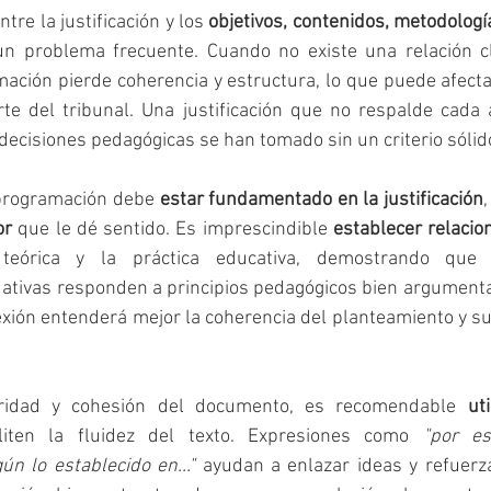
entre la justificación y los 
objetivos, contenidos, metodologí
n problema frecuente. Cuando no existe una relación cl
ación pierde coherencia y estructura, lo que puede afect
te del tribunal. Una justificación que no respalde cada 
decisiones pedagógicas se han tomado sin un criterio sólid
programación debe 
estar fundamentado en la justificación
or
 que le dé sentido. Es imprescindible 
establecer relacio
teórica y la práctica educativa, demostrando que l
ativas responden a principios pedagógicos bien argumenta
xión entenderá mejor la coherencia del planteamiento y su 
aridad y cohesión del documento, es recomendable 
ut
liten la fluidez del texto. Expresiones como 
"por es
ún lo establecido en..."
 ayudan a enlazar ideas y refuerza