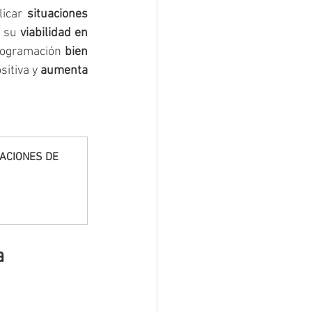
icar 
situaciones 
 su 
viabilidad en 
programación 
bien 
itiva y 
aumenta 
ACIONES DE 
a 