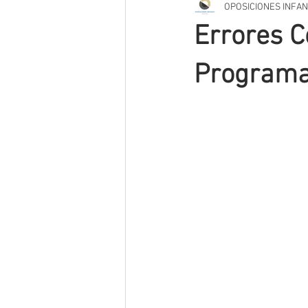
OPOSICIONES INFAN
TRIBUNAL OPOSICIONES
SUPUE
Errores C
VIDEOS
CURRÍCULO
INNO
Programa
MÉTODOS DE ESTUDIO
PODCAS