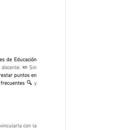
es de Educación 
n docente. ✏️ Sin 
restar puntos en 
 frecuentes 🔍
 y 
incularla con la 