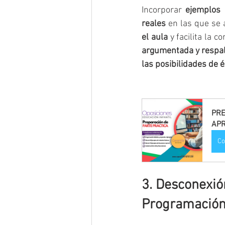
Incorporar 
ejemplos 
reales
 en las que se
el aula
 y facilita la
argumentada y respal
las posibilidades de é
PRE
APR
Co
3. Desconexión
Programació