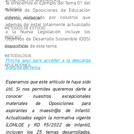
SITUACIONES DE APRENDIZAJE
Te ofrecemos el Ejemplo del Tema 01 del 
AUTORES
Temario de Oposiciones de Educación 
Infantil elaborado por nosotros que 
MATERIAL PREMIUM
además de estar totalmente actualizado 
MÉTODOS DE ESTUDIO
a la Nueva Legislación incluye los 
PODCAST
Objetivos de Desarrollo Sostenible (ODS) 
específicos de este tema.
EVALUACIÓN
METODOLOGIA
Pincha aquí para acceder a la descarga 
APLICACIONES
gratuita del tema
Esperamos que este artículo te haya sido 
útil. Si nos permites queremos darte a 
conocer nuestros excepcionales 
materiales de Oposiciones para 
aspirantes a maestr@s de Infantil. 
Actualizados según la normativa vigente 
(LOMLOE y RD 95/2022 de Infantil), 
incluyen los 25 temas desarrollados, 