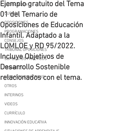
Ejemplo gratuito del Tema
LEGISLACIÓN
01 del Temario de
CURSOS
OPOSICIONES
Oposiciones de Educación
PROGRAMACIONES
Infantil. Adaptado a la
CONSEJOS
LOMLOE y RD 95/2022.
TRIBUNAL OPOSICIONES
Incluye Objetivos de
SUPUESTOS PRÁCTICOS
Desarrollo Sostenible
TEMARIOS
relacionados con el tema.
UNIDADES DIDÁCTICAS
OTROS
INTERINOS
VIDEOS
CURRÍCULO
INNOVACIÓN EDUCATIVA