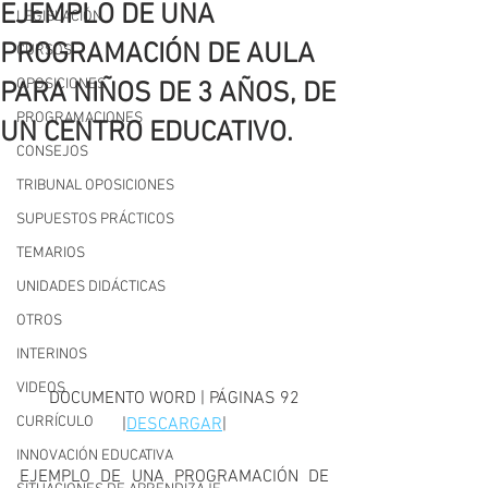
EJEMPLO DE UNA
LEGISLACIÓN
PROGRAMACIÓN DE AULA
CURSOS
OPOSICIONES
PARA NIÑOS DE 3 AÑOS, DE
PROGRAMACIONES
UN CENTRO EDUCATIVO.
CONSEJOS
TRIBUNAL OPOSICIONES
SUPUESTOS PRÁCTICOS
TEMARIOS
UNIDADES DIDÁCTICAS
OTROS
INTERINOS
VIDEOS
DOCUMENTO WORD | PÁGINAS 92
CURRÍCULO
|
DESCARGAR
|
INNOVACIÓN EDUCATIVA
EJEMPLO DE UNA PROGRAMACIÓN DE 