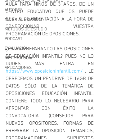
SITUACIONES DE APRENDIZAJE
AULA PARA NIÑOS DE 3 AÑOS, DE UN 
AUTORES
CENTRO EDUCATIVO QUE OS PUEDE 
SERVIR DE ORIENTACIÓN A LA HORA DE 
MATERIAL PREMIUM
CONFECCIONAR VUESTRA 
MÉTODOS DE ESTUDIO
PROGRAMACIÓN DE OPOSICIONES.
PODCAST
EVALUACIÓN
¿ESTAS PREPARANDO LAS OPOSICIONES 
DE EDUCACIÓN INFANTIL? PUES NO LO 
METODOLOGIA
DUDES MÁS. ENTRA EN 
APLICACIONES
https://www.oposicioninfantil.com/
 . LE 
OFRECEMOS UN PENDRIVE DE 16GB DE 
DATOS SÓLO DE LA TEMÁTICA DE 
OPOSICIONES EDUCACIÓN INFANTIL. 
CONTIENE TODO LO NECESARIO PARA 
AFRONTAR CON ÉXITO LA 
CONVOCATORIA. (CONSEJOS PARA 
NUEVOS OPOSITORES, FORMAS DE 
PREPARAR LA OPOSICIÓN, TEMARIOS, 
PROGRAMACIONES, SUPUESTOS 