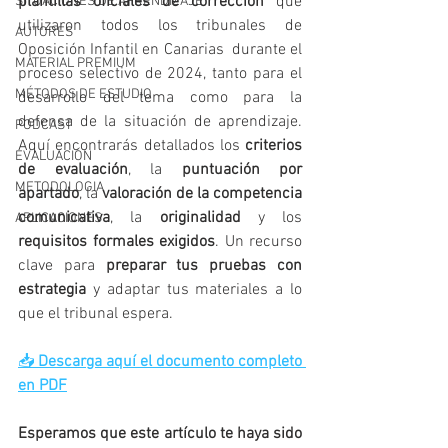
plantillas oficiales de corrección
 que 
SITUACIONES DE APRENDIZAJE
utilizaron todos los tribunales de 
AUTORES
Oposición Infantil en Canarias  durante el 
MATERIAL PREMIUM
proceso selectivo de 2024, tanto para el 
MÉTODOS DE ESTUDIO
desarrollo del tema como para la 
defensa de la situación de aprendizaje. 
PODCAST
Aquí encontrarás detallados los 
criterios 
EVALUACIÓN
de evaluación
, la 
puntuación por 
METODOLOGIA
apartado
, la 
valoración de la competencia 
comunicativa
, la 
originalidad
 y los 
APLICACIONES
requisitos formales exigidos
. Un recurso 
clave para 
preparar tus pruebas con 
estrategia
 y adaptar tus materiales a lo 
que el tribunal espera.
📥 
Descarga aquí el documento completo 
en PDF
Esperamos que este artículo te haya sido 