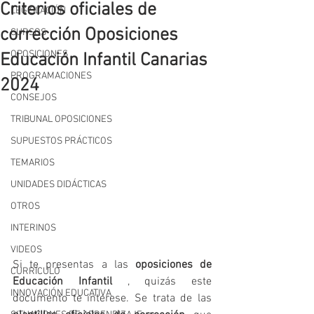
Criterios oficiales de
LEGISLACIÓN
corrección Oposiciones
CURSOS
OPOSICIONES
Educación Infantil Canarias
PROGRAMACIONES
2024
CONSEJOS
TRIBUNAL OPOSICIONES
SUPUESTOS PRÁCTICOS
TEMARIOS
UNIDADES DIDÁCTICAS
OTROS
INTERINOS
VIDEOS
Si te presentas a las 
oposiciones de 
CURRÍCULO
Educación Infantil 
, quizás este  
INNOVACIÓN EDUCATIVA
documento te interese. Se trata de las 